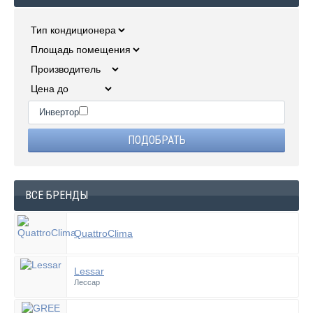
Инвертор
ВСЕ БРЕНДЫ
QuattroClima
Lessar
Лессар