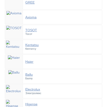
GREE
Axioma
TOSOT
Тосот
Kentatsu
Кентатсу
Haier
Ballu
Баллу
Electrolux
Электролюкс
Hisense