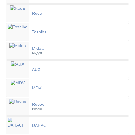
Roda
Toshiba
Midea
Мидея
AUX
MDV
Rovex
Ровекс
DAHACI