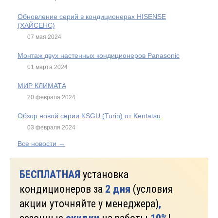
Обновление серий в кондиционерах HISENSE
(ХАЙСЕНС)
07 мая 2024
Монтаж двух настенных кондиционеров Panasonic
01 марта 2024
МИР КЛИМАТА
20 февраля 2024
Обзор новой серии KSGU (Turin) от Kentatsu
03 февраля 2024
Все новости →
БЕСПЛАТНАЯ
установка
кондиционеров за
2 дня
(условия
акции уточняйте у менеджера)
,