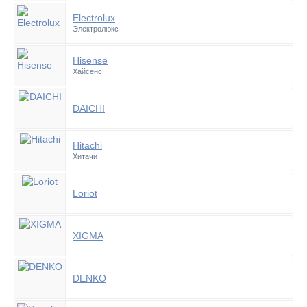
Electrolux
Электролюкс
Hisense
Хайсенс
DAICHI
Hitachi
Хитачи
Loriot
XIGMA
DENKO