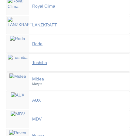
Royal Clima
LANZKRAFT
Roda
Toshiba
Midea
Мидея
AUX
MDV
Rovex