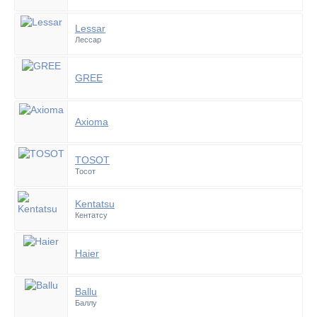
Lessar
Лессар
GREE
Axioma
TOSOT
Тосот
Kentatsu
Кентатсу
Haier
Ballu
Баллу