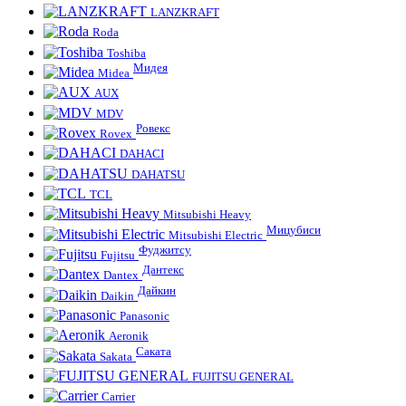
LANZKRAFT
Roda
Toshiba
Мидея
Midea
AUX
MDV
Ровекс
Rovex
DAHACI
DAHATSU
TCL
Mitsubishi Heavy
Мицубиси
Mitsubishi Electric
Фуджитсу
Fujitsu
Дантекс
Dantex
Дайкин
Daikin
Panasonic
Aeronik
Саката
Sakata
FUJITSU GENERAL
Carrier