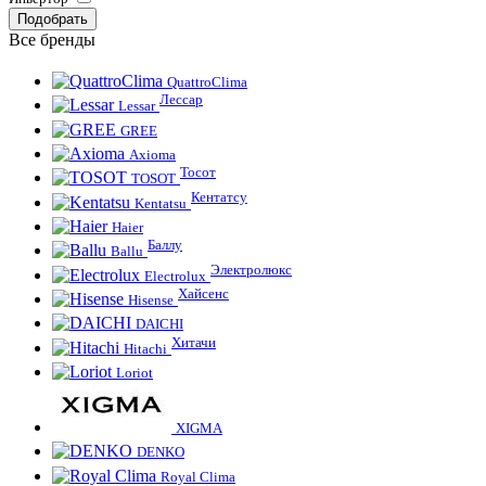
Все бренды
QuattroClima
Лессар
Lessar
GREE
Axioma
Тосот
TOSOT
Кентатсу
Kentatsu
Haier
Баллу
Ballu
Электролюкс
Electrolux
Хайсенс
Hisense
DAICHI
Хитачи
Hitachi
Loriot
XIGMA
DENKO
Royal Clima