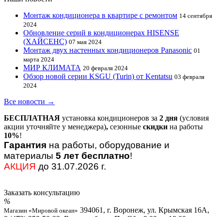
Монтаж кондиционера в квартире с ремонтом
14 сентября
2024
Обновление серий в кондиционерах HISENSE
(ХАЙСЕНС)
07 мая 2024
Монтаж двух настенных кондиционеров Panasonic
01
марта 2024
МИР КЛИМАТА
20 февраля 2024
Обзор новой серии KSGU (Turin) от Kentatsu
03 февраля
2024
Все новости →
БЕСПЛАТНАЯ
установка кондиционеров за
2 дня
(условия
акции уточняйте у менеджера)
,
сезонные
скидки
на работы
10%
!
Гарантия
на работы, оборудование и
материалы
5 лет бесплатно
!
АКЦИЯ
до 31.07.2026 г.
Заказать консультацию
394061, г. Воронеж, ул. Крымская 16А,
Магазин «Мировой океан»