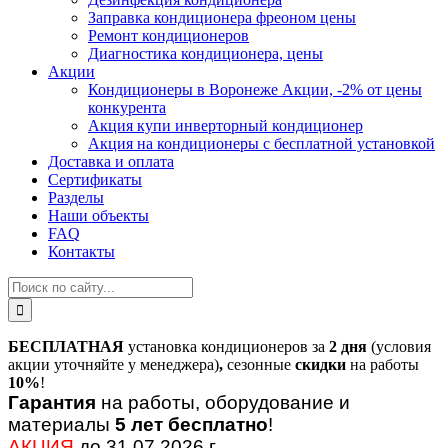
Заправка кондиционера фреоном цены
Ремонт кондиционеров
Диагностика кондиционера, цены
Акции
Кондиционеры в Воронеже Акции, -2% от цены
конкурента
Акция купи инверторный кондиционер
Акция на кондиционеры с бесплатной установкой
Доставка и оплата
Сертификаты
Разделы
Наши объекты
FAQ
Контакты
БЕСПЛАТНАЯ
установка кондиционеров за
2 дня
(условия
акции уточняйте у менеджера)
,
сезонные
скидки
на работы
10%
!
Гарантия
на работы, оборудование и
материалы
5 лет бесплатно
!
АКЦИЯ
до 31.07.2026 г.