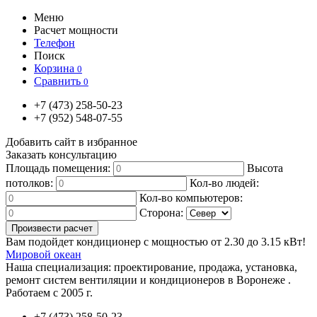
Меню
Расчет мощности
Телефон
Поиск
Корзина
0
Сравнить
0
+7
(473)
258-50-23
+7
(952)
548-07-55
Добавить сайт в избранное
Заказать консультацию
Площадь помещения:
Высота
потолков:
Кол-во людей:
Кол-во компьютеров:
Сторона:
Вам подойдет кондиционер с мощностью от
2.30
до
3.15
кВт!
Мировой океан
Наша специализация:
проектирование, продажа, установка,
ремонт систем вентиляции и кондиционеров в Воронеже .
Работаем с 2005 г.
+7
(473)
258-50-23