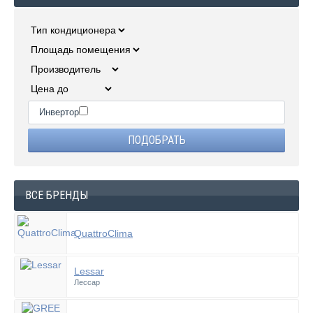
Инвертор
ВСЕ БРЕНДЫ
QuattroClima
Lessar
Лессар