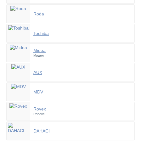
Roda
Toshiba
Midea
Мидея
AUX
MDV
Rovex
Ровекс
DAHACI