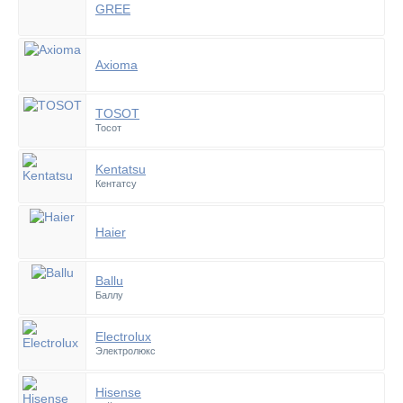
GREE
Axioma
TOSOT
Тосот
Kentatsu
Кентатсу
Haier
Ballu
Баллу
Electrolux
Электролюкс
Hisense