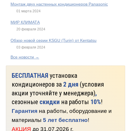
Монтаж двух настенных кондиционеров Panasonic
01 марта 2024
МИР КЛИМАТА
20 февраля 2024
Обзор новой серии KSGU (Turin) от Kentatsu
03 февраля 2024
Все новости →
БЕСПЛАТНАЯ
установка
кондиционеров за
2 дня
(условия
акции уточняйте у менеджера)
,
сезонные
скидки
на работы
10%
!
Гарантия
на работы, оборудование и
материалы
5 лет бесплатно
!
АКЦИЯ
до 31.07.2026 г.