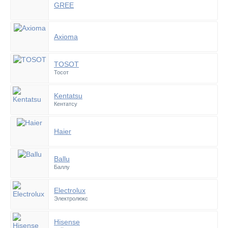
GREE
Axioma
TOSOT
Тосот
Kentatsu
Кентатсу
Haier
Ballu
Баллу
Electrolux
Электролюкс
Hisense