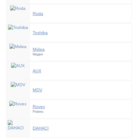
Roda
Toshiba
Midea
Мидея
AUX
MDV
Rovex
Ровекс
DAHACI