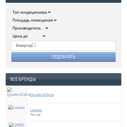
Инвертор
ВСЕ БРЕНДЫ
QuattroClima
Lessar
Лессар