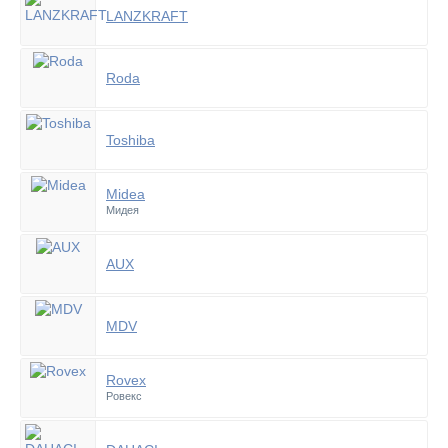
LANZKRAFT
Roda
Toshiba
Midea
Мидея
AUX
MDV
Rovex
Ровекс