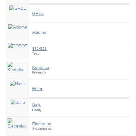
GREE
Axioma
TOSOT
Тосот
Kentatsu
Кентатсу
Haier
Ballu
Баллу
Electrolux
Электролюкс