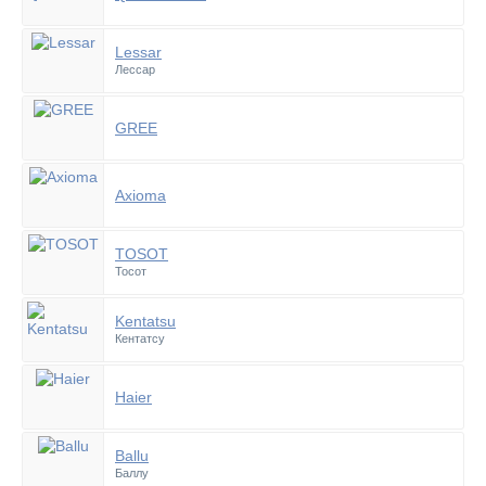
Lessar
Лессар
GREE
Axioma
TOSOT
Тосот
Kentatsu
Кентатсу
Haier
Ballu
Баллу