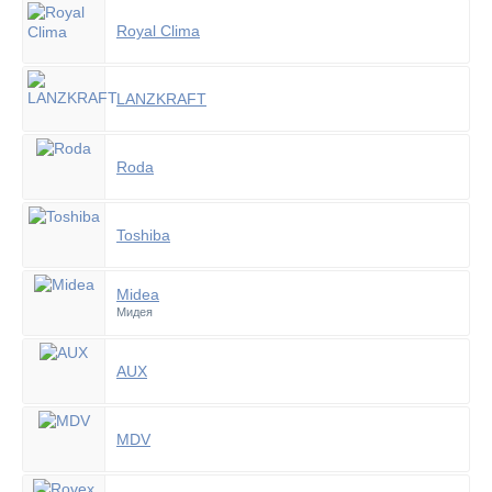
Royal Clima
LANZKRAFT
Roda
Toshiba
Midea
Мидея
AUX
MDV