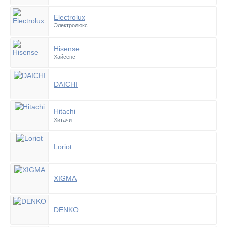
Electrolux
Электролюкс
Hisense
Хайсенс
DAICHI
Hitachi
Хитачи
Loriot
XIGMA
DENKO