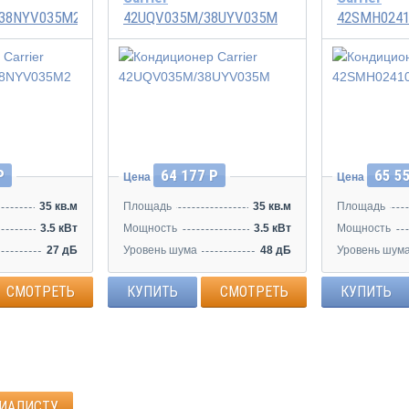
38NYV035M2
42UQV035M/38UYV035M
42SMH0241
Инвертор
Инвертор
Р
64 177 Р
65 5
Цена
Цена
35 кв.м
Площадь
35 кв.м
Площадь
3.5 кВт
Мощность
3.5 кВт
Мощность
27 дБ
Уровень шума
48 дБ
Уровень шум
СМОТРЕТЬ
КУПИТЬ
СМОТРЕТЬ
КУПИТЬ
ЦИАЛИСТУ