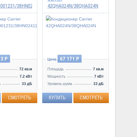
001231/38HN0241123A
42QHA024N/38QHA024N
53 Р
67 171 Р
Цена
72 кв.м
Площадь
7 кв.м
7.2 кВт
Мощность
7 кВт
а
33 дБ
Уровень шума
33 дБ
СМОТРЕТЬ
КУПИТЬ
СМОТРЕТЬ