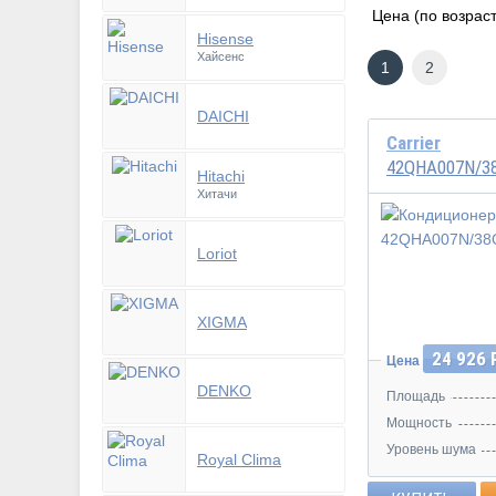
Hisense
Хайсенс
1
2
DAICHI
Carrier
42QHA007N/3
Hitachi
Хитачи
Loriot
XIGMA
24 926 
Цена
DENKO
Площадь
Мощность
Уровень шума
Royal Clima