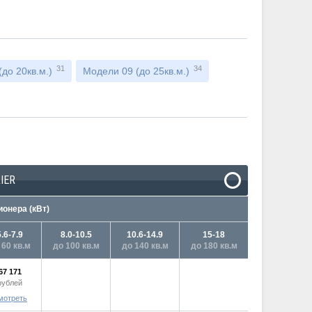
31
34
до 20кв.м.)
Модели 09 (до 25кв.м.)
IER
онера (кВт)
5.6-7.9
8.0-10.5
10.6-14.9
15-18
 60 кв.м
до 100 кв.м
до 140 кв.м
до 180 кв.м
67 171
рублей
мотреть