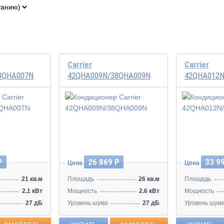
Carrier
Carrier
8QHA007N
42QHA009N/38QHA009N
42QHA012N
Р
26 869 Р
33 9
Цена
Цена
21 кв.м
Площадь
26 кв.м
Площадь
2.1 кВт
Мощность
2.6 кВт
Мощность
27 дБ
Уровень шума
27 дБ
Уровень шум