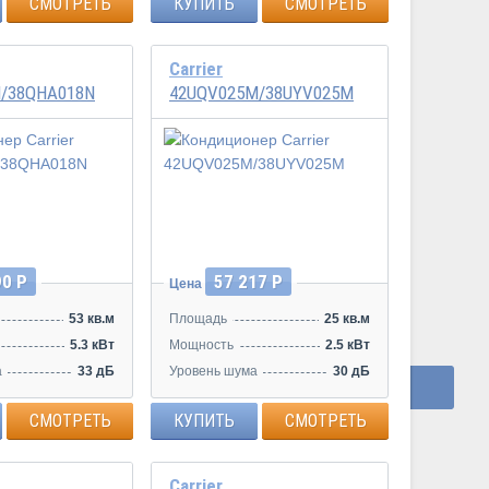
СМОТРЕТЬ
КУПИТЬ
СМОТРЕТЬ
Carrier
/38QHA018N
42UQV025M/38UYV025M
Инвертор
90 Р
57 217 Р
Цена
53 кв.м
Площадь
25 кв.м
5.3 кВт
Мощность
2.5 кВт
а
33 дБ
Уровень шума
30 дБ
СМОТРЕТЬ
КУПИТЬ
СМОТРЕТЬ
Carrier