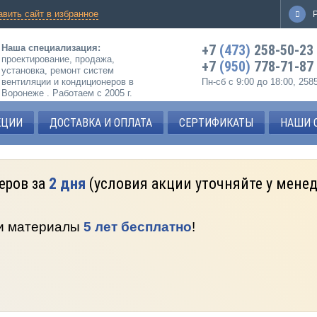
авить сайт в избранное
+7
(473)
258-50-23
Наша специализация:
проектирование, продажа,
+7
(950)
778-71-87
установка, ремонт систем
вентиляции и кондиционеров в
Пн-сб с 9:00 до 18:00, 25
Воронеже . Работаем с 2005 г.
КЦИИ
ДОСТАВКА И ОПЛАТА
СЕРТИФИКАТЫ
НАШИ 
еров за
2 дня
(условия акции уточняйте у мене
 и материалы
5 лет бесплатно
!