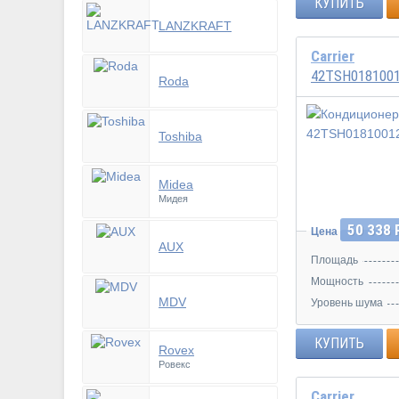
КУПИТЬ
LANZKRAFT
Carrier
42TSH018100
Roda
Toshiba
Инвертор
Midea
Мидея
50 338 
Цена
AUX
Площадь
Мощность
MDV
Уровень шума
КУПИТЬ
Rovex
Ровекс
Carrier