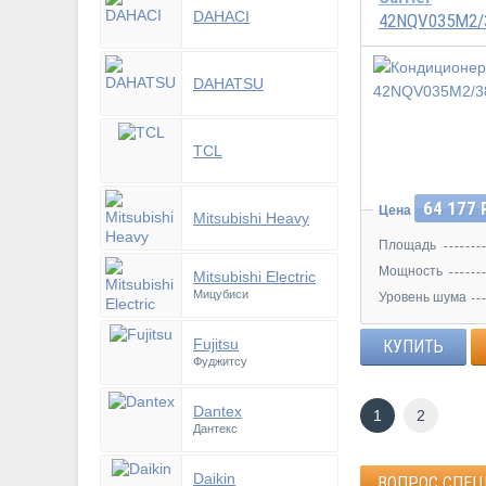
DAHACI
42NQV035M2/
DAHATSU
TCL
64 177 
Цена
Mitsubishi Heavy
Площадь
Мощность
Mitsubishi Electric
Мицубиси
Уровень шума
Fujitsu
КУПИТЬ
Фуджитсу
Dantex
1
2
Дантекс
Daikin
ВОПРОС СПЕ