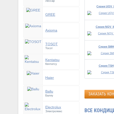
Лессар
Серия UQV
GREE
Серия NQV_
Axioma
TOSOT
Серия SMH
Тосот
Kentatsu
Кентатсу
Серия TSH
Haier
Ballu
ЗАКАЗАТЬ КО
Баллу
Electrolux
ВСЕ КОНДИЦ
Электролюкс