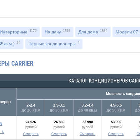
1172
1516
1882
Инверторные
На дачу
Для дома
Модели 07 (
34
4
5кв.м.)
Чёрные кондиционеры
РЫ CARRIER
КАТАЛОГ КОНДИЦИОНЕРОВ CARR
Мощность кондици
неров
2-2.4
2.5-3.1
3.2-4.4
4.5-5.5
до 20 кв.м
до 30 кв.м
до 40 кв.м
до 50 кв.м
до
24 926
26 869
33 990
53 090
_N
рублей
рублей
рублей
рублей
Смотреть
Смотреть
Смотреть
Смотреть
С