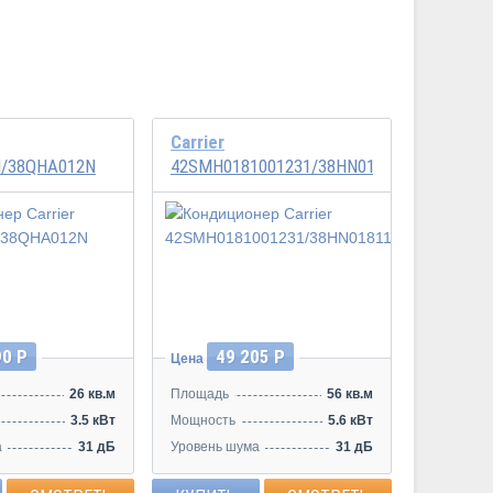
Carrier
/38QHA012N
42SMH0181001231/38HN0181123A
Инвертор
90 Р
49 205 Р
Цена
26 кв.м
Площадь
56 кв.м
3.5 кВт
Мощность
5.6 кВт
а
31 дБ
Уровень шума
31 дБ