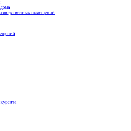
ы
 дома
оизводственных помещений
мещений
нкурента