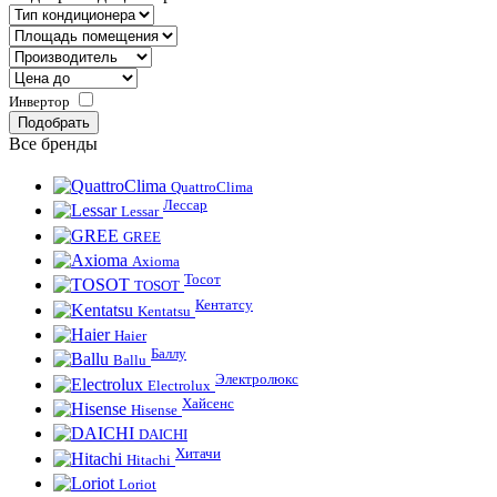
Инвертор
Все бренды
QuattroClima
Лессар
Lessar
GREE
Axioma
Тосот
TOSOT
Кентатсу
Kentatsu
Haier
Баллу
Ballu
Электролюкс
Electrolux
Хайсенс
Hisense
DAICHI
Хитачи
Hitachi
Loriot