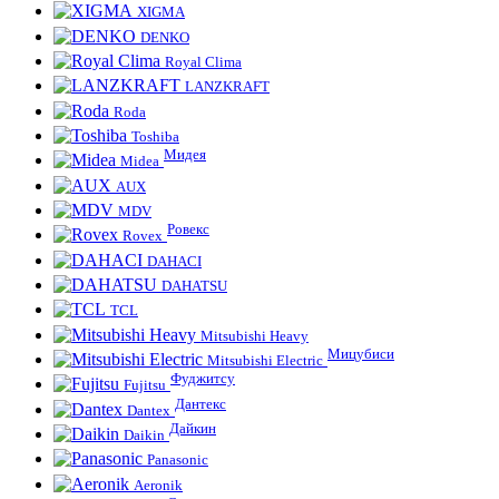
XIGMA
DENKO
Royal Clima
LANZKRAFT
Roda
Toshiba
Мидея
Midea
AUX
MDV
Ровекс
Rovex
DAHACI
DAHATSU
TCL
Mitsubishi Heavy
Мицубиси
Mitsubishi Electric
Фуджитсу
Fujitsu
Дантекс
Dantex
Дайкин
Daikin
Panasonic
Aeronik