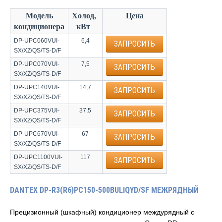
Модель
Холод,
Цена
кондиционера
кВт
DP-UPC060VUI-
6,4
ЗАПРОСИТЬ
SX/XZ/QS/TS-D/F
DP-UPC070VUI-
7,5
ЗАПРОСИТЬ
SX/XZ/QS/TS-D/F
DP-UPC140VUI-
14,7
ЗАПРОСИТЬ
SX/XZ/QS/TS-D/F
DP-UPC375VUI-
37,5
ЗАПРОСИТЬ
SX/XZ/QS/TS-D/F
DP-UPC670VUI-
67
ЗАПРОСИТЬ
SX/XZ/QS/TS-D/F
DP-UPC1100VUI-
117
ЗАПРОСИТЬ
SX/XZ/QS/TS-D/F
DANTEX DP-R3(R6)PC150-500BULIQYD/SF МЕЖРЯДНЫЙ
Прецизионный (шкафный) кондиционер междурядный с