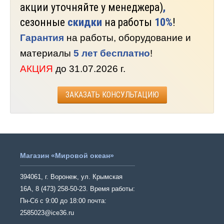
акции уточняйте у менеджера)
,
сезонные
скидки
на работы
10%
!
Гарантия
на работы, оборудование и
материалы
5 лет бесплатно
!
АКЦИЯ
до 31.07.2026 г.
ЗАКАЗАТЬ КОНСУЛЬТАЦИЮ
Магазин «Мировой океан»
394061, г. Воронеж, ул. Крымская
16А, 8 (473) 258-50-23. Время работы:
Пн-Сб с 9:00 до 18:00 почта:
2585023@ice36.ru