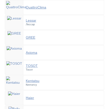
QuattroClima
Lessar
Лессар
GREE
Axioma
TOSOT
Тосот
Kentatsu
Кентатсу
Haier