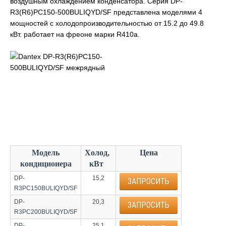
воздушным охлаждением конденсатора. Серия DP-
R3(R6)PC150-500BULIQYD/SF представлена моделями 4
мощностей с холодопроизводительностью от 15.2 до 49.8
кВт. работает на фреоне марки R410a.
Модель
Холод,
Цена
кондиционера
кВт
DP-
15,2
ЗАПРОСИТЬ
R3PC150BULIQYD/SF
DP-
20,3
ЗАПРОСИТЬ
R3PC200BULIQYD/SF
DP-
25,1