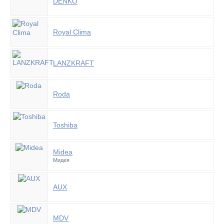
DENKO
Royal Clima
LANZKRAFT
Roda
Toshiba
Midea
Мидея
AUX
MDV