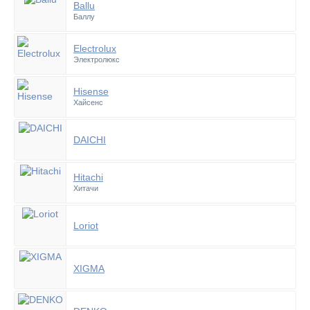
Ballu
Баллу
Electrolux
Электролюкс
Hisense
Хайсенс
DAICHI
Hitachi
Хитачи
Loriot
XIGMA