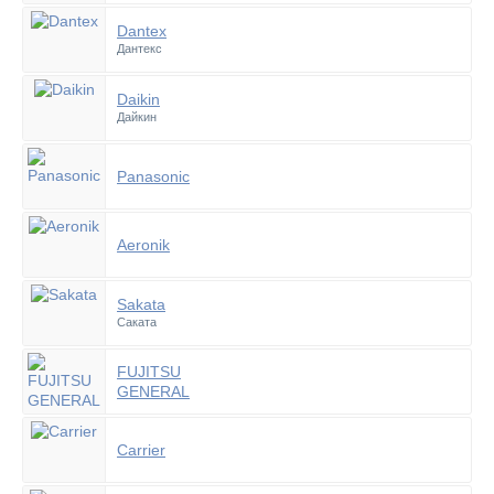
Dantex
Дантекс
Daikin
Дайкин
Panasonic
Aeronik
Sakata
Саката
FUJITSU
GENERAL
Carrier