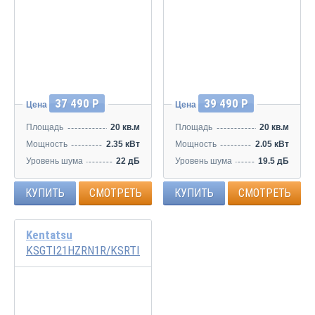
Инвертор
Инвертор
37 490 Р
39 490 Р
Цена
Цена
Площадь
20 кв.м
Площадь
20 кв.м
Мощность
2.35 кВт
Мощность
2.05 кВт
Уровень шума
22 дБ
Уровень шума
19.5 дБ
КУПИТЬ
СМОТРЕТЬ
КУПИТЬ
СМОТРЕТЬ
Kentatsu
KSGTI21HZRN1R/KSRTI21HZRN1R
Инвертор