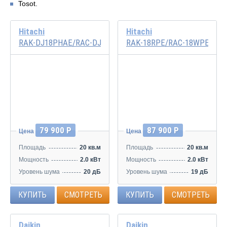
Tosot.
Hitachi
Hitachi
RAK-DJ18PHAE/RAC-DJ18PHAE
RAK-18RPE/RAC-18WPE
Инвертор
Инвертор
79 900 Р
87 900 Р
Цена
Цена
Площадь
20 кв.м
Площадь
20 кв.м
Мощность
2.0 кВт
Мощность
2.0 кВт
Уровень шума
20 дБ
Уровень шума
19 дБ
КУПИТЬ
СМОТРЕТЬ
КУПИТЬ
СМОТРЕТЬ
Daikin
Daikin