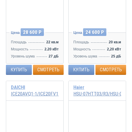
28 600 Р
24 600 Р
Цена
Цена
Площадь
22 кв.м
Площадь
20 кв.м
Мощность
2.20 кВт
Мощность
2,20 кВт
Уровень шума
27 дБ
Уровень шума
25 дБ
КУПИТЬ
СМОТРЕТЬ
КУПИТЬ
СМОТРЕТЬ
DAICHI
Haier
ICE20AVQ1-1/ICE20FV1-1
HSU-07HTT03/R3/HSU-07HT