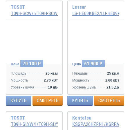
TOSOT
Lessar
T09H-SCW/I/T09H-SCW/O
LS-HE09KBE2/LU-HE09KBE2
Инвертор
Инвертор
70 100 Р
61 900 Р
Цена
Цена
Площадь
25 кв.м
Площадь
25 кв.м
Мощность
2.70 кВт
Мощность
2.60 кВт
Уровень шума
19 дБ
Уровень шума
21.5 дБ
КУПИТЬ
СМОТРЕТЬ
КУПИТЬ
СМОТРЕТЬ
TOSOT
Kentatsu
T09H-SLYW/I/T09H-SLYW/O
KSGPA26HZRN1/KSRPA26HZ