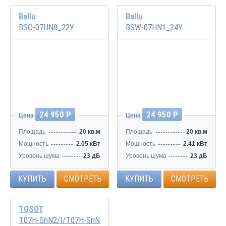
Ballu
Ballu
BSO-07HN8_22Y
BSW-07HN1_24Y
24 950 Р
24 950 Р
Цена
Цена
Площадь
20 кв.м
Площадь
20 кв.м
Мощность
2.05 кВт
Мощность
2.41 кВт
Уровень шума
23 дБ
Уровень шума
23 дБ
КУПИТЬ
СМОТРЕТЬ
КУПИТЬ
СМОТРЕТЬ
TOSOT
T07H-SnN2/I/T07H-SnN2/O