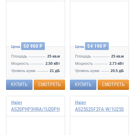
Инвертор
Инвертор
50 900 Р
54 190 Р
Цена
Цена
Площадь
25 кв.м
Площадь
25 кв.м
Мощность
2.50 кВт
Мощность
2.73 кВт
Уровень шума
21 дБ
Уровень шума
20.5 дБ
КУПИТЬ
СМОТРЕТЬ
КУПИТЬ
СМОТРЕТЬ
Haier
Haier
AS20PHP3HRA/1U20PHP1FRA
AS25S2SF2FA-W/1U25S2SM
Инвертор
Инвертор