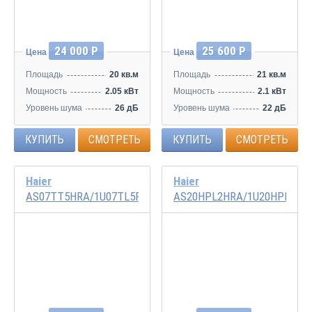
24 000 Р
25 600 Р
Цена
Цена
Площадь
20 кв.м
Площадь
21 кв.м
Мощность
2.05 кВт
Мощность
2.1 кВт
Уровень шума
26 дБ
Уровень шума
22 дБ
КУПИТЬ
СМОТРЕТЬ
КУПИТЬ
СМОТРЕТЬ
Haier
Haier
AS07TT5HRA/1U07TL5RA
AS20HPL2HRA/1U20HPL1FR
Инвертор
Инвертор