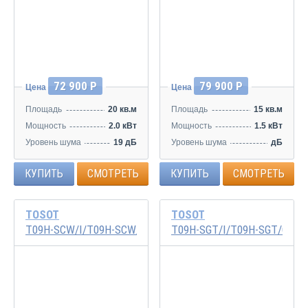
Инвертор
Инвертор
72 900 Р
79 900 Р
Цена
Цена
Площадь
20 кв.м
Площадь
15 кв.м
Мощность
2.0 кВт
Мощность
1.5 кВт
Уровень шума
19 дБ
Уровень шума
дБ
КУПИТЬ
СМОТРЕТЬ
КУПИТЬ
СМОТРЕТЬ
TOSOT
TOSOT
T09H-SCW/I/T09H-SCW/O
T09H-SGT/I/T09H-SGT/O
Инвертор
Инвертор