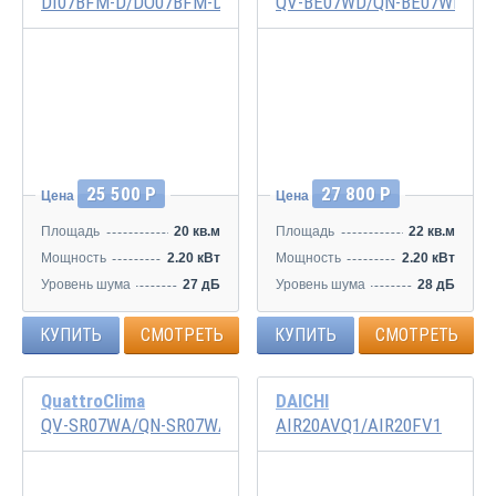
DI07BFM-D/DO07BFM-D
QV-BE07WD/QN-BE07WD
Скидка 10%
Распродажа
25 500 Р
27 800 Р
Цена
Цена
Площадь
20 кв.м
Площадь
22 кв.м
Мощность
2.20 кВт
Мощность
2.20 кВт
Уровень шума
27 дБ
Уровень шума
28 дБ
КУПИТЬ
СМОТРЕТЬ
КУПИТЬ
СМОТРЕТЬ
QuattroClima
DAICHI
QV-SR07WA/QN-SR07WA
AIR20AVQ1/AIR20FV1