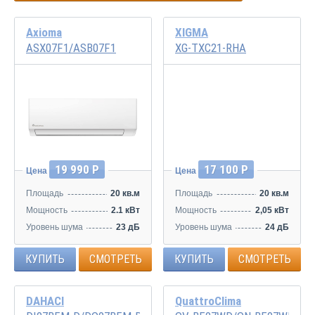
Axioma
XIGMA
ASX07F1/ASB07F1
XG-TXC21-RHA
-3000 по звонку
Распродажа
19 990 Р
17 100 Р
Цена
Цена
Площадь
20 кв.м
Площадь
20 кв.м
Мощность
2.1 кВт
Мощность
2,05 кВт
Уровень шума
23 дБ
Уровень шума
24 дБ
КУПИТЬ
СМОТРЕТЬ
КУПИТЬ
СМОТРЕТЬ
DAHACI
QuattroClima