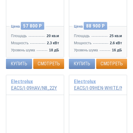
57 800 Р
88 900 Р
Цена
Цена
Площадь
20 кв.м
Площадь
25 кв.м
Мощность
2.3 кВт
Мощность
2.6 кВт
Уровень шума
18 дБ
Уровень шума
16 дБ
КУПИТЬ
СМОТРЕТЬ
КУПИТЬ
СМОТРЕТЬ
Electrolux
Electrolux
EACS/I-09HAV/N8_22Y
EACS/I-09HEN-WHITE/N8_24
Инвертор
Инвертор