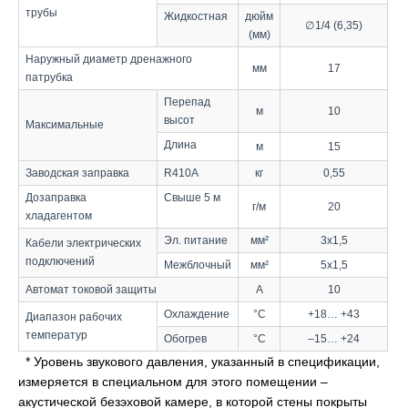
трубы
Жидкостная
дюйм
∅ 1/4 (6,35)
(мм)
Наружный диаметр дренажного
мм
17
патрубка
Перепад
м
10
высот
Максимальные
Длина
м
15
Заводская заправка
R410A
кг
0,55
Дозаправка
Свыше 5 м
г/м
20
хладагентом
Эл. питание
мм²
3x1,5
Кабели электрических
подключений
Межблочный
мм²
5x1,5
Автомат токовой защиты
А
10
Охлаждение
°С
+18… +43
Диапазон рабочих
температур
Обогрев
°С
–15… +24
* Уровень звукового давления, указанный в спецификации,
измеряется в специальном для этого помещении –
акустической безэховой камере, в которой стены покрыты