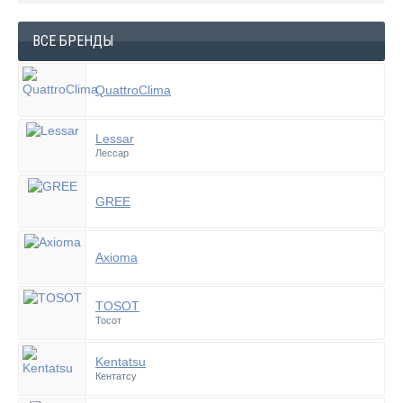
ВСЕ БРЕНДЫ
QuattroClima
Lessar
Лессар
GREE
Axioma
TOSOT
Тосот
Kentatsu
Кентатсу