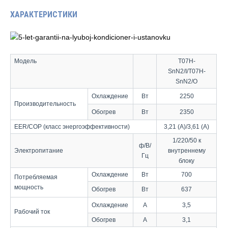
ХАРАКТЕРИСТИКИ
Модель
T07H-
SnN2/I/T07H-
SnN2/O
Охлаждение
Вт
2250
Производи
тельность
Обогрев
Вт
2350
EER/COP
(класс энергоэффективности)
3,21
(A)/3,61 (A)
1/220/50 к
ф/В/
Электропитание
внутреннему
Гц
блоку
Охлаждение
Вт
700
Потребляемая
мощность
Обогрев
Вт
637
Охлаждение
А
3,5
Рабочий ток
Обогрев
А
3,1