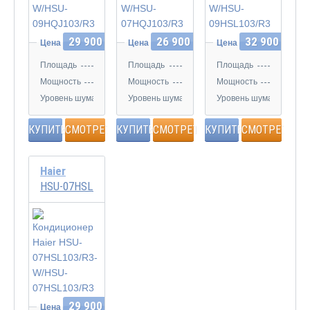
29 900 Р
26 900 Р
32 900 Р
Цена
Цена
Цена
Площадь
Площадь
Площадь
25 кв.м
20 кв.м
25 кв.м
Мощность
Мощность
Мощность
2.5 кВт
2.05 кВт
2.5 кВт
Уровень шума
Уровень шума
Уровень шума
23 дБ
22 дБ
23 дБ
КУПИТЬ
СМОТРЕТЬ
КУПИТЬ
СМОТРЕТЬ
КУПИТЬ
СМОТРЕТЬ
Haier
HSU-07HSL103/R3-W/HSU-07HSL103/R3
29 900 Р
Цена