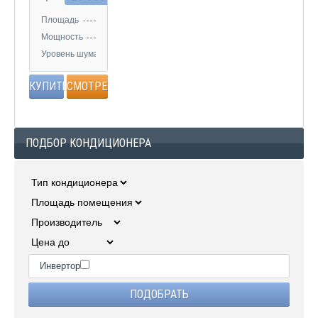
Площадь
20 кв.м
Мощность
2.3 кВт
Уровень шума
22 дБ
КУПИТЬ
СМОТРЕТЬ
ПОДБОР КОНДИЦИОНЕРА
Инвертор