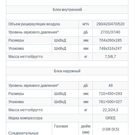
Блок внутренний
Объем рециркуляции воздуха
м³
/ч
290/420/470/520
Уровень звукового давления*
дБ
27/31/37/40
Размеры
ШхВхД
мм
704x260x185
Упаковка
ШхВхД
мм
748x316x247
Масса нетто/брутто
кг
7,5/8,7
Блок наружный
Уровень звукового давления*
дБ
49
Размеры
Шх
Bx
Д
мм
710×450×293
Упаковка
Шх
Bx
Д
мм
761×500×327
Масса нетто/брутто
кг
22,3/24,3
Марка компрессора
GREE
Газовая
дюйм
∅ 3/8 (9,5)
(мм)
Соединительные