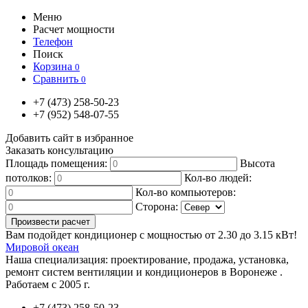
Меню
Расчет мощности
Телефон
Поиск
Корзина
0
Сравнить
0
+7
(473)
258-50-23
+7
(952)
548-07-55
Добавить сайт в избранное
Заказать консультацию
Площадь помещения:
Высота
потолков:
Кол-во людей:
Кол-во компьютеров:
Сторона:
Вам подойдет кондиционер с мощностью от
2.30
до
3.15
кВт!
Мировой океан
Наша специализация:
проектирование, продажа, установка,
ремонт систем вентиляции и кондиционеров в Воронеже .
Работаем с 2005 г.
+7
(473)
258-50-23