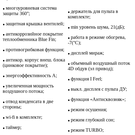
многоуровневая система
●
держатель для пульта в
●
защиты 360°;
комплекте;
защитная крышка вентилей;
●
min уровень шума, 21(дБ);
●
антикоррозийное покрытие
●
работа в режиме обогрева,
●
теплообменника Blue Fin;
-7(°С);
противогрибковая функция;
●
дисплей мираж;
●
антикор. корпус внеш. блока
●
объемный воздушный поток
●
(цинковое покрытие);
4D обдув (эл привод);
энергоэффективность A;
●
функция I Feel;
●
увеличенная мощность
●
выкл. дисплея с пульта ДУ;
●
воздушного потока;
функция «Антисквозняк»;
●
отвод конденсата в две
●
стороны;
режим осушения;
●
wi-fi в комплекте;
●
режим глубокий сон;
●
таймер;
●
режим TURBO;
●