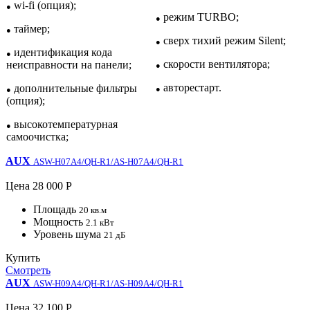
wi-fi (опция);
●
режим TURBO;
●
таймер;
●
сверх тихий режим Silent;
●
идентификация кода
●
скорости вентилятора;
неисправности на панели;
●
авторестарт.
дополнительные фильтры
●
●
(опция);
высокотемпературная
●
самоочистка;
AUX
ASW-H07A4/QH-R1/AS-H07A4/QH-R1
Цена
28 000 Р
Площадь
20 кв.м
Мощность
2.1 кВт
Уровень шума
21 дБ
Купить
Смотреть
AUX
ASW-H09A4/QH-R1/AS-H09A4/QH-R1
Цена
32 100 Р