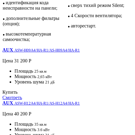
идентификация кода
●
сверх тихий режим Silent;
●
неисправности на панели;
4 Скорости вентилятора;
●
дополнительные фильтры
●
(опция);
авторестарт.
●
высокотемпературная
●
самоочистка;
AUX
ASW-H09A4/HA-R1/AS-H09A4/HA-R1
Цена
31 200 Р
Площадь
25 кв.м
Мощность
2,65 кВт
Уровень шума
21 дБ
Купить
Смотреть
AUX
ASW-H12A4/HA-R1/AS-H12A4/HA-R1
Цена
40 200 Р
Площадь
35 кв.м
Мощность
3.6 кВт
Уровень шума