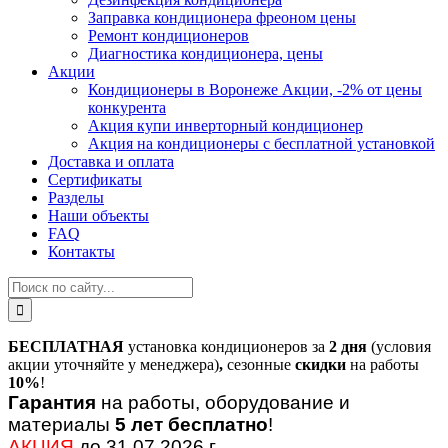
Заправка кондиционера фреоном цены
Ремонт кондиционеров
Диагностика кондиционера, цены
Акции
Кондиционеры в Воронеже Акции, -2% от цены
конкурента
Акция купи инверторный кондиционер
Акция на кондиционеры с бесплатной установкой
Доставка и оплата
Сертификаты
Разделы
Наши объекты
FAQ
Контакты
БЕСПЛАТНАЯ
установка кондиционеров за
2 дня
(условия
акции уточняйте у менеджера)
,
сезонные
скидки
на работы
10%
!
Гарантия
на работы, оборудование и
материалы
5 лет бесплатно
!
АКЦИЯ
до 31.07.2026 г.