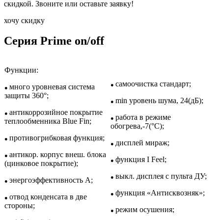
скидкой. Звоните или оставьте заявку!
хочу скидку
Серия Prime on/off
Функции:
самоочистка стандарт;
●
много уровневая система
●
защиты 360°;
min уровень шума, 24(дБ);
●
антикоррозийное покрытие
●
работа в режиме
●
теплообменника Blue Fin;
обогрева,-7(°С);
противогрибковая функция;
●
дисплей мираж;
●
антикор. корпус внеш. блока
●
функция I Feel;
●
(цинковое покрытие);
выкл. дисплея с пульта ДУ;
●
энергоэффективность A;
●
функция «Антисквозняк»;
●
отвод конденсата в две
●
стороны;
режим осушения;
●