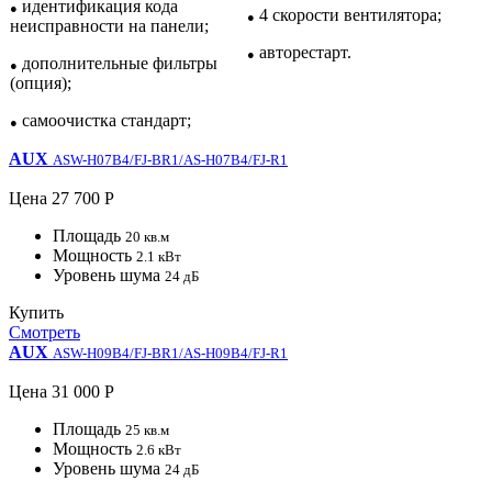
идентификация кода
●
4 скорости вентилятора;
●
неисправности на панели;
авторестарт.
●
дополнительные фильтры
●
(опция);
самоочистка стандарт;
●
AUX
ASW-H07B4/FJ-BR1/AS-H07B4/FJ-R1
Цена
27 700 Р
Площадь
20 кв.м
Мощность
2.1 кВт
Уровень шума
24 дБ
Купить
Смотреть
AUX
ASW-H09B4/FJ-BR1/AS-H09B4/FJ-R1
Цена
31 000 Р
Площадь
25 кв.м
Мощность
2.6 кВт
Уровень шума
24 дБ