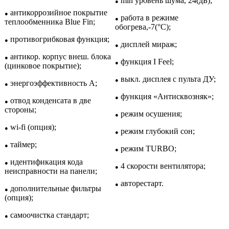
min уровень шума, 24(дБ);
●
антикоррозийное покрытие
●
работа в режиме
●
теплообменника Blue Fin;
обогрева,-7(°С);
противогрибковая функция;
●
дисплей мираж;
●
антикор. корпус внеш. блока
●
функция I Feel;
●
(цинковое покрытие);
выкл. дисплея с пульта ДУ;
●
энергоэффективность A;
●
функция «Антисквозняк»;
●
отвод конденсата в две
●
стороны;
режим осушения;
●
wi-fi (опция);
●
режим глубокий сон;
●
таймер;
●
режим TURBO;
●
идентификация кода
●
4 скорости вентилятора;
●
неисправности на панели;
авторестарт.
●
дополнительные фильтры
●
(опция);
самоочистка стандарт;
●