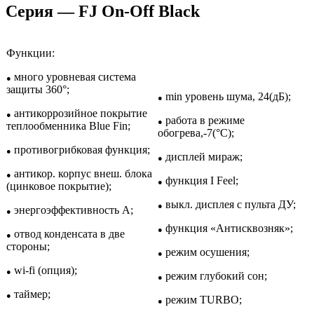
Серия — FJ On-Off Black
Функции:
много уровневая система
●
защиты 360°;
min уровень шума, 24(дБ);
●
антикоррозийное покрытие
●
работа в режиме
●
теплообменника Blue Fin;
обогрева,-7(°С);
противогрибковая функция;
●
дисплей мираж;
●
антикор. корпус внеш. блока
●
функция I Feel;
●
(цинковое покрытие);
выкл. дисплея с пульта ДУ;
●
энергоэффективность A;
●
функция «Антисквозняк»;
●
отвод конденсата в две
●
стороны;
режим осушения;
●
wi-fi (опция);
●
режим глубокий сон;
●
таймер;
●
режим TURBO;
●