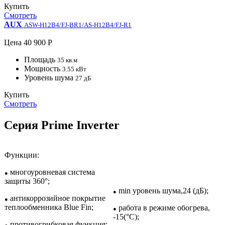
Купить
Смотреть
AUX
ASW-H12B4/FJ-BR1/AS-H12B4/FJ-R1
Цена
40 900 Р
Площадь
35 кв.м
Мощность
3.55 кВт
Уровень шума
27 дБ
Купить
Смотреть
Серия Prime Inverter
Функции:
многоуровневая система
●
защиты 360°;
min уровень шума,24 (дБ);
●
антикоррозийное покрытие
●
теплообменника Blue Fin;
работа в режиме обогрева,
●
-15(°С);
противогрибковая функция;