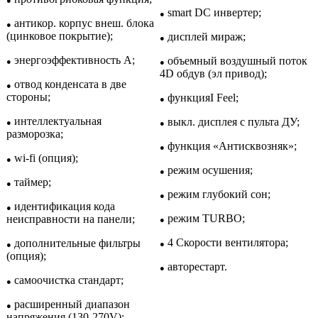
●
smart DC инвертер;
●
антикор. корпус внеш. блока
●
(цинковое покрытие);
дисплей мираж;
●
энергоэффективность A;
объемный воздушный поток
●
●
4D обдув (эл привод);
отвод конденсата в две
●
стороны;
функцияI Feel;
●
интеллектуальная
выкл. дисплея с пульта ДУ;
●
●
разморозка;
функция «Антисквозняк»;
●
wi-fi (опция);
●
режим осушения;
●
таймер;
●
режим глубокий сон;
●
идентификация кода
●
режим TURBO;
неисправности на панели;
●
4 Скорости вентилятора;
дополнительные фильтры
●
●
(опция);
авторестарт.
●
самоочистка стандарт;
●
расширенный диапазон
●
напряжения (130-270V);