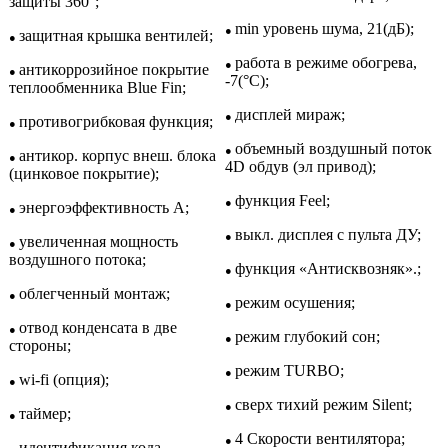
защиты 360°;
min уровень шума, 21(дБ);
●
защитная крышка вентилей;
●
работа в режиме обогрева,
●
антикоррозийное покрытие
●
-7(°С);
теплообменника Blue Fin;
дисплей мираж;
●
противогрибковая функция;
●
объемный воздушный поток
●
антикор. корпус внеш. блока
●
4D обдув (эл привод);
(цинковое покрытие);
функция Feel;
●
энергоэффективность A;
●
выкл. дисплея с пульта ДУ;
●
увеличенная мощность
●
воздушного потока;
функция «Антисквозняк».;
●
облегченный монтаж;
●
режим осушения;
●
отвод конденсата в две
●
режим глубокий сон;
●
стороны;
режим TURBO;
●
wi-fi (опция);
●
сверх тихий режим Silent;
●
таймер;
●
4 Скорости вентилятора;
●
идентификация кода