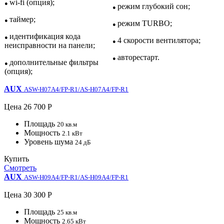
wi-fi (опция);
●
режим глубокий сон;
●
таймер;
●
режим TURBO;
●
идентификация кода
●
4 скорости вентилятора;
●
неисправности на панели;
авторестарт.
●
дополнительные фильтры
●
(опция);
AUX
ASW-H07A4/FP-R1/AS-H07A4/FP-R1
Цена
26 700 Р
Площадь
20 кв.м
Мощность
2.1 кВт
Уровень шума
24 дБ
Купить
Смотреть
AUX
ASW-H09A4/FP-R1/AS-H09A4/FP-R1
Цена
30 300 Р
Площадь
25 кв.м
Мощность
2.65 кВт