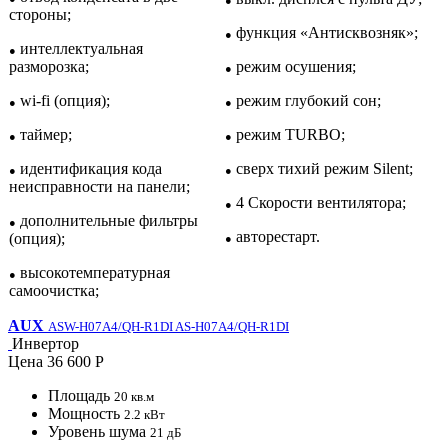
●
стороны;
функция «Антисквозняк»;
●
интеллектуальная
●
разморозка;
режим осушения;
●
wi-fi (опция);
режим глубокий сон;
●
●
таймер;
режим TURBO;
●
●
идентификация кода
сверх тихий режим Silent;
●
●
неисправности на панели;
4 Скорости вентилятора;
●
дополнительные фильтры
●
авторестарт.
(опция);
●
высокотемпературная
●
самоочистка;
AUX
ASW-H07A4/QH-R1DI AS-H07A4/QH-R1DI
Инвертор
Цена
36 600 Р
Площадь
20 кв.м
Мощность
2.2 кВт
Уровень шума
21 дБ