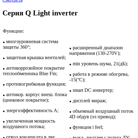
Серия Q Light inverter
Функции:
многоуровневая система
●
защиты 360°;
расширенный диапазон
●
напряжения (130-270V);
защитная крышка вентилей;
●
min уровень шума, 21(дБ);
●
антикоррозийное покрытие
●
теплообменника Blue Fin;
работа в режиме обогрева,
●
-15(°С);
противогрибковая функция;
●
smart DC инвертер;
●
антикор. корпус внеш. блока
●
(цинковое покрытие);
дисплей мираж;
●
энергоэффективность A;
объемный воздушный поток
●
●
4D обдув (эл привод);
увеличенная мощность
●
воздушного потока;
функция i feel;
●
отвод конденсата в две
выкл. дисплея с пульта ДУ;
●