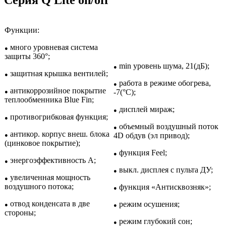
Серия Q Lite on/off
Функции:
много уровневая система
●
защиты 360°;
min уровень шума, 21(дБ);
●
защитная крышка вентилей;
●
работа в режиме обогрева,
●
антикоррозийное покрытие
-7(°С);
●
теплообменника Blue Fin;
дисплей мираж;
●
противогрибковая функция;
●
объемный воздушный поток
●
антикор. корпус внеш. блока
4D обдув (эл привод);
●
(цинковое покрытие);
функция Feel;
●
энергоэффективность A;
●
выкл. дисплея с пульта ДУ;
●
увеличенная мощность
●
воздушного потока;
функция «Антисквозняк»;
●
отвод конденсата в две
режим осушения;
●
●
стороны;
режим глубокий сон;
●