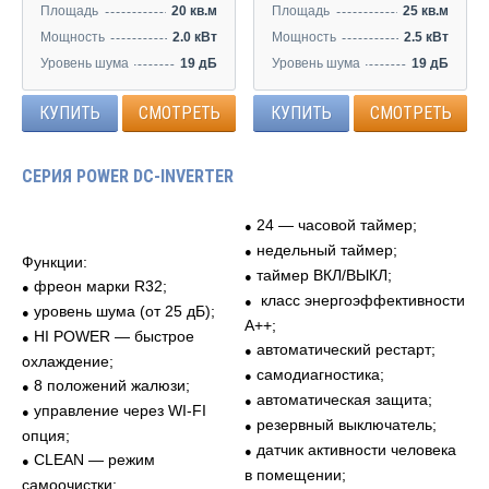
Площадь
20 кв.м
Площадь
25 кв.м
Мощность
2.0 кВт
Мощность
2.5 кВт
Уровень шума
19 дБ
Уровень шума
19 дБ
КУПИТЬ
СМОТРЕТЬ
КУПИТЬ
СМОТРЕТЬ
СЕРИЯ POWER DC-INVERTER
24 — часовой таймер;
●
недельный таймер;
●
Функции:
таймер ВКЛ/ВЫКЛ;
●
фреон марки R32;
●
класс энергоэффективности
●
уровень шума (от 25 дБ);
●
A++;
HI POWER — быстрое
●
автоматический рестарт;
●
охлаждение;
самодиагностика;
●
8 положений жалюзи;
●
автоматическая защита;
●
управление через WI-FI
●
резервный выключатель;
●
опция;
датчик активности человека
●
CLEAN — режим
●
в помещении;
самоочистки;