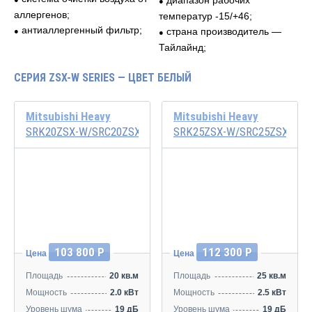
диапазон рабочих
●
аллергенов;
температур -15/+46;
антиаллергенный фильтр;
страна производитель —
●
●
Тайлайнд;
СЕРИЯ ZSX-W SERIES — ЦВЕТ БЕЛЫЙ
Mitsubishi Heavy
Mitsubishi Heavy
SRK20ZSX-W/SRC20ZSX-W
SRK25ZSX-W/SRC25ZSX-W
Инвертор
Инвертор
103 800 Р
112 300 Р
Цена
Цена
Площадь
20 кв.м
Площадь
25 кв.м
Мощность
2.0 кВт
Мощность
2.5 кВт
Уровень шума
19 дБ
Уровень шума
19 дБ