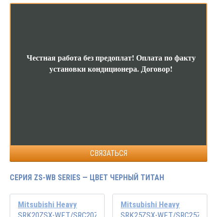
Честная работа без предоплат!
Оплата по факту
установки кондиционера.
Договор!
СВЯЗАТЬСЯ
СЕРИЯ ZS-WB SERIES — ЦВЕТ ЧЕРНЫЙ ТИТАН
Mitsubishi Heavy
Mitsubishi Heavy
SRK20ZSX-WFT/SRC20ZSX-W
SRK25ZSX-WFT/SRC25ZSX-