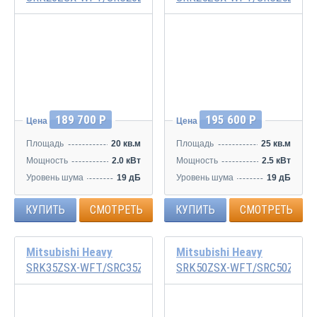
Инвертор
Инвертор
189 700 Р
195 600 Р
Цена
Цена
Площадь
20 кв.м
Площадь
25 кв.м
Мощность
2.0 кВт
Мощность
2.5 кВт
Уровень шума
19 дБ
Уровень шума
19 дБ
КУПИТЬ
СМОТРЕТЬ
КУПИТЬ
СМОТРЕТЬ
Mitsubishi Heavy
Mitsubishi Heavy
SRK35ZSX-WFT/SRC35ZSX-W
SRK50ZSX-WFT/SRC50ZSX-