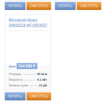
КУПИТЬ
СМОТРЕТЬ
КУПИТЬ
СМОТРЕТЬ
Mitsubishi Heavy
SRK60ZSX-WF/SRC60ZSX-W1
Инвертор
364 800 Р
Цена
Площадь
60 кв.м
Мощность
6.1 кВт
Уровень шума
22 дБ
КУПИТЬ
СМОТРЕТЬ