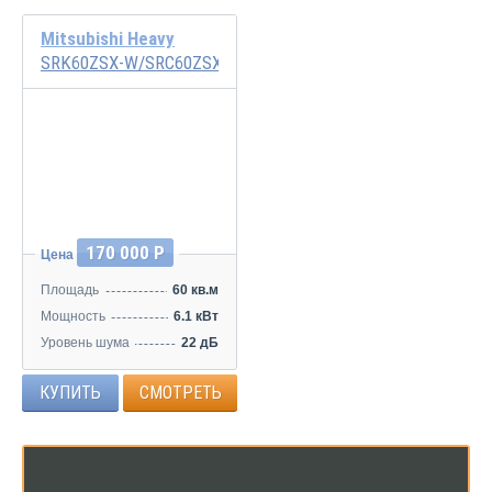
Mitsubishi Heavy
SRK60ZSX-W/SRC60ZSX-W
Инвертор
170 000 Р
Цена
Площадь
60 кв.м
Мощность
6.1 кВт
Уровень шума
22 дБ
КУПИТЬ
СМОТРЕТЬ