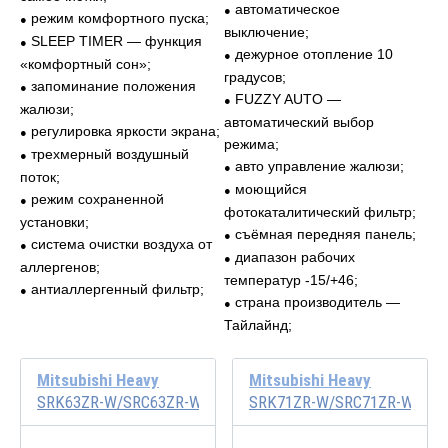
автоматическое
●
режим комфортного пуска;
●
выключение;
SLEEP TIMER — функция
●
дежурное отопление 10
●
«комфортный сон»;
градусов;
запоминание положения
●
FUZZY AUTO —
●
жалюзи;
автоматический выбор
регулировка яркости экрана;
●
режима;
трехмерный воздушный
●
авто управление жалюзи;
●
поток;
моющийся
●
режим сохраненной
●
фотокаталитический фильтр;
установки;
съёмная передняя панель;
●
система очистки воздуха от
●
диапазон рабочих
●
аллергенов;
температур -15/+46;
антиаллергенный фильтр;
●
страна производитель —
●
Тайлайнд;
Mitsubishi Heavy
Mitsubishi Heavy
SRK63ZR-W/SRC63ZR-W
SRK71ZR-W/SRC71ZR-W