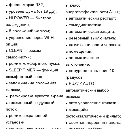
фреон марки R32;
класс
●
●
уровень шума (от 19 дБ);
энергоэффективности A+++;
●
HI POWER — быстрое
автоматический рестарт;
●
●
охлаждение;
самодиагностика;
●
8 положений жалюзи;
автоматическая защита;
●
●
управление через WI-FI
резервный выключатель;
●
●
опция;
датчик активности человека
●
CLEAN — режим
●
в помещении;
самоочистки;
автоматическое
●
режим комфортного пуска;
●
выключение;
SLEEP TIMER — функция
дежурное отопление 10
●
●
«комфортный сон»;
градусов;
запоминание положения
FUZZY AUTO —
●
●
жалюзи;
автоматический выбор
регулировка яркости экрана;
режима;
●
трехмерный воздушный
авто управление жалюзи;
●
●
поток;
моющийся
●
режим сохраненной
фотокаталитический фильтр;
●
установки;
съёмная передняя панель;
●
система очистки воздуха от
●