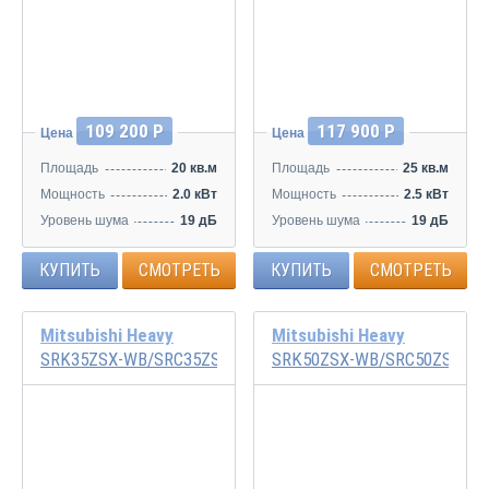
Инвертор
Инвертор
109 200 Р
117 900 Р
Цена
Цена
Площадь
20 кв.м
Площадь
25 кв.м
Мощность
2.0 кВт
Мощность
2.5 кВт
Уровень шума
19 дБ
Уровень шума
19 дБ
КУПИТЬ
СМОТРЕТЬ
КУПИТЬ
СМОТРЕТЬ
Mitsubishi Heavy
Mitsubishi Heavy
SRK35ZSX-WB/SRC35ZSX-W
SRK50ZSX-WB/SRC50ZSX-W
Инвертор
Инвертор