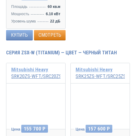
Площадь
60 кв.м
Мощность
6.10 кВт
Уровень шума
22 дБ
КУПИТЬ
СМОТРЕТЬ
СЕРИЯ ZSX-W (TITANIUM) — ЦВЕТ — ЧЕРНЫЙ ТИТАН
Mitsubishi Heavy
Mitsubishi Heavy
SRK20ZS-WFT/SRC20ZS-W
SRK25ZS-WFT/SRC25ZS-W2
Инвертор
Инвертор
155 700 Р
157 600 Р
Цена
Цена