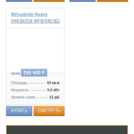
Mitsubishi Heavy
SRK50ZSX-WFB/SRC50ZSX-W2
Инвертор
265 900 Р
Цена
Площадь
50 кв.м
Мощность
5.0 кВт
Уровень шума
22 дБ
КУПИТЬ
СМОТРЕТЬ