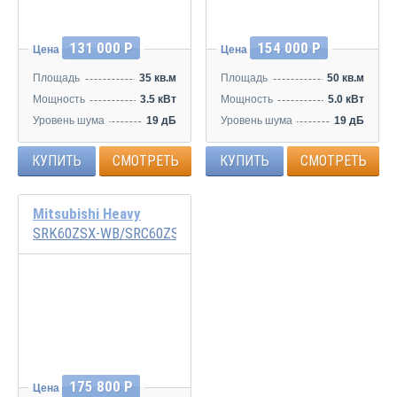
131 000 Р
154 000 Р
Цена
Цена
Площадь
35 кв.м
Площадь
50 кв.м
Мощность
3.5 кВт
Мощность
5.0 кВт
Уровень шума
19 дБ
Уровень шума
19 дБ
КУПИТЬ
СМОТРЕТЬ
КУПИТЬ
СМОТРЕТЬ
Mitsubishi Heavy
SRK60ZSX-WB/SRC60ZSX-W
Инвертор
175 800 Р
Цена