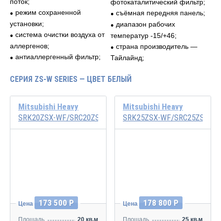
поток;
фотокаталитический фильтр;
режим сохраненной
съёмная передняя панель;
●
●
установки;
диапазон рабочих
●
система очистки воздуха от
температур -15/+46;
●
аллергенов;
страна производитель —
●
антиаллергенный фильтр;
Тайлайнд;
●
СЕРИЯ ZS-W SERIES — ЦВЕТ БЕЛЫЙ
Mitsubishi Heavy
Mitsubishi Heavy
SRK20ZSX-WF/SRC20ZSX-W
SRK25ZSX-WF/SRC25ZSX-W
Инвертор
Инвертор
173 500 Р
178 800 Р
Цена
Цена
Площадь
20 кв.м
Площадь
25 кв.м