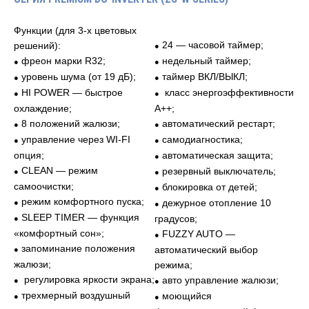
Функции (для 3-х цветовых
24 — часовой таймер;
решений):
●
фреон марки R32;
недельный таймер;
●
●
уровень шума (от 19 дБ);
таймер ВКЛ/ВЫКЛ;
●
●
HI POWER — быстрое
класс энергоэффективности
●
●
охлаждение;
A++;
8 положений жалюзи;
автоматический рестарт;
●
●
управление через WI-FI
самодиагностика;
●
●
опция;
автоматическая защита;
●
CLEAN — режим
резервный выключатель;
●
●
самоочистки;
блокировка от детей;
●
режим комфортного пуска;
дежурное отопление 10
●
●
SLEEP TIMER — функция
градусов;
●
«комфортный сон»;
FUZZY AUTO —
●
запоминание положения
автоматический выбор
●
жалюзи;
режима;
регулировка яркости экрана;
авто управление жалюзи;
●
●
трехмерный воздушный
моющийся
●
●