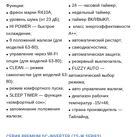
24 — часовой таймер;
Функции:
●
фреон марки R410A;
недельный таймер;
●
●
уровень шума (от 23 дБ);
таймер ВКЛ/ВЫКЛ;
●
●
HI POWER — быстрое
класс энергоэффективности
●
●
охлаждение;
A++;
8 положений жалюзи (для
автоматический рестарт;
●
●
моделей 63-80);
самодиагностика;
●
управление через WI-FI
автоматическая защита;
●
●
опция (для моделей 63-80);
резервный выключатель;
●
CLEAN — режим
FUZZY AUTO —
●
●
самоочистки (для моделей 63-
автоматический выбор
80);
режима;
режим комфортного пуска;
авто управление жалюзи;
●
●
SLEEP TIMER — функция
диапазон рабочих
●
●
«комфортный сон»;
температур -15/+46;
запоминание положения
страна производитель —
●
●
жалюзи;
Тайлайнд;
СЕРИЯ PREMIUM DC-INVERTER (ZS-W SERIES)