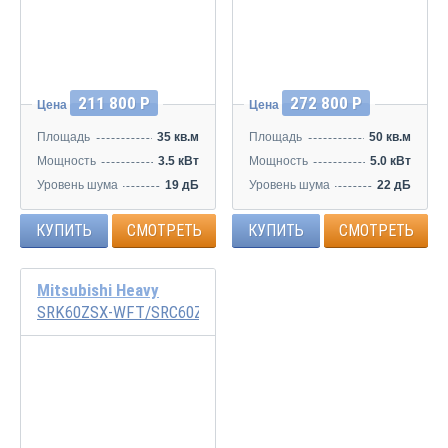
Инвертор
Инвертор
211 800 Р
272 800 Р
Цена
Цена
Площадь
35 кв.м
Площадь
50 кв.м
Мощность
3.5 кВт
Мощность
5.0 кВт
Уровень шума
19 дБ
Уровень шума
22 дБ
КУПИТЬ
СМОТРЕТЬ
КУПИТЬ
СМОТРЕТЬ
Mitsubishi Heavy
SRK60ZSX-WFT/SRC60ZSX-W1
Инвертор