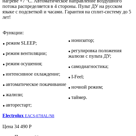
нагреве +7 °C. Автоматическое направление воздушного
потока распределяется в 4 стороны. Пульт ДУ на русском
языке с подсветкой и часами. Гарантия на сплит-систему до 5
лет!
Функции:
ионизатор;
●
режим SLEEP;
●
регулировка положения
●
режим вентиляции;
●
жалюзи с пульта ДУ;
режим осушения;
●
самодиагностика;
●
интенсивное охлаждение;
●
I-Feel;
●
автоматическое покачивание
●
ночной режим;
●
жалюзи;
●
таймер.
●
авторестарт;
●
Electrolux
EACS-07HAL/N8
Цена
34 490 Р