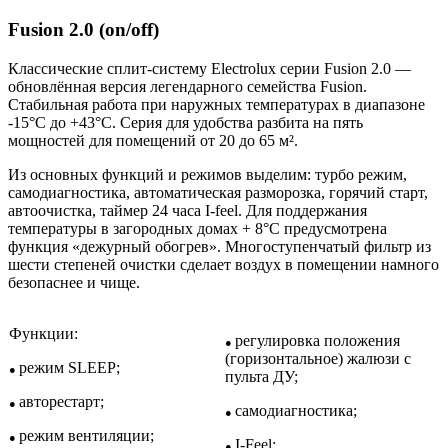
Fusion 2.0 (on/off)
Классические сплит-систему Electrolux серии Fusion 2.0 —
обновлённая версия легендарного семейства Fusion.
Стабильная работа при наружных температурах в диапазоне
-15°C до +43°C. Серия для удобства разбита на пять
мощностей для помещений от 20 до 65 м².
Из основных функций и режимов выделим: турбо режим,
самодиагностика, автоматическая разморозка, горячий старт,
автоочистка, таймер 24 часа I-feel. Для поддержания
температуры в загородных домах + 8°C предусмотрена
функция «дежурный обогрев». Многоступенчатый фильтр из
шести степеней очистки сделает воздух в помещении намного
безопаснее и чище.
Функции:
регулировка положения
●
(горизонтальное) жалюзи с
режим SLEEP;
●
пульта ДУ;
авторестарт;
●
самодиагностика;
●
режим вентиляции;
●
I-Feel;
●