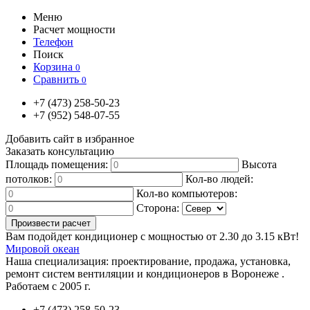
Меню
Расчет мощности
Телефон
Поиск
Корзина
0
Сравнить
0
+7
(473)
258-50-23
+7
(952)
548-07-55
Добавить сайт в избранное
Заказать консультацию
Площадь помещения:
Высота
потолков:
Кол-во людей:
Кол-во компьютеров:
Сторона:
Вам подойдет кондиционер с мощностью от
2.30
до
3.15
кВт!
Мировой океан
Наша специализация:
проектирование, продажа, установка,
ремонт систем вентиляции и кондиционеров в Воронеже .
Работаем с 2005 г.
+7
(473)
258-50-23