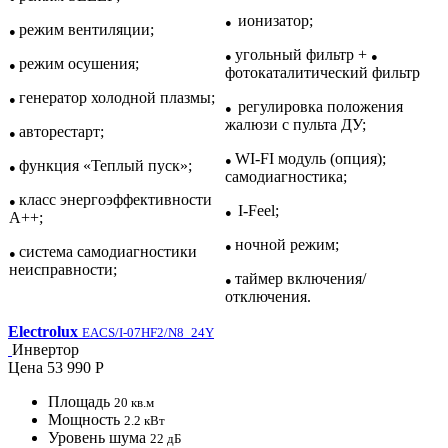
ионизатор;
●
режим вентиляции;
●
угольный фильтр +
●
●
режим осушения;
●
фотокаталитический фильтр
генератор холодной плазмы;
●
регулировка положения
●
жалюзи с пульта ДУ;
авторестарт;
●
WI-FI модуль (опция);
●
функция «Теплый пуск»;
●
самодиагностика;
класс энергоэффективности
●
I-Feel;
●
A++;
ночной режим;
●
система самодиагностики
●
неисправности;
таймер включения/
●
отключения.
Electrolux
EACS/I-07HF2/N8_24Y
Инвертор
Цена
53 990 Р
Площадь
20 кв.м
Мощность
2.2 кВт
Уровень шума
22 дБ