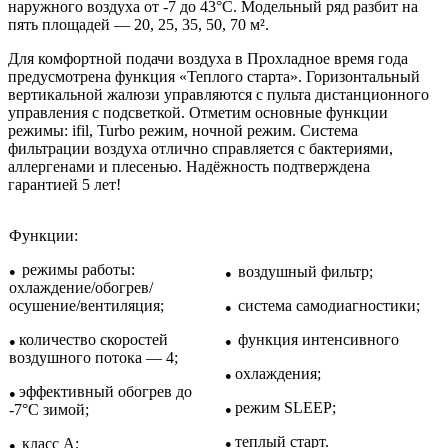
наружного воздуха от -7 до 43°C. Модельный ряд разбит на
пять площадей — 20, 25, 35, 50, 70 м².
Для комфортной подачи воздуха в Прохладное время года
предусмотрена функция «Теплого старта». Горизонтальный
вертикальной жалюзи управляются с пульта дистанционного
управления с подсветкой. Отметим основные функции
режимы: ifil, Turbo режим, ночной режим. Система
фильтрации воздуха отлично справляется с бактериями,
аллергенами и плесенью. Надёжность подтверждена
гарантией 5 лет!
Функции:
режимы работы:
воздушный фильтр;
●
●
охлаждение/обогрев/
осушение/вентиляция;
система самодиагностики;
●
количество скоростей
функция интенсивного
●
●
воздушного потока — 4;
охлаждения;
●
эффективный обогрев до
●
режим SLEEP;
-7°C зимой;
●
теплый старт.
класс A;
●
●