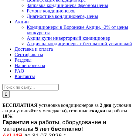
Заправка кондиционера фреоном цены
Ремонт кондиционеров
Диагностика кондиционера, цены
Акции
Кондиционеры в Воронеже Акции, -2% от цены
конкурента
Акция купи инверторный кондиционер
Акция на кондиционеры с бесплатной установкой
Доставка и оплата
Сертификаты
Разделы
Наши объекты
FAQ
Контакты
БЕСПЛАТНАЯ
установка кондиционеров за
2 дня
(условия
акции уточняйте у менеджера)
,
сезонные
скидки
на работы
10%
!
Гарантия
на работы, оборудование и
материалы
5 лет бесплатно
!
АКЦИЯ
до 31.07.2026 г.