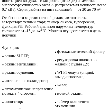
ионизацией воздуха. Тихая работа (от 23 дБ) и заметная
энергоэффективность класса А (потребляемая мощность всего
0.7 кВт). Серия разбита на пять площадей — от 20 до 70 м².
Особенности модели: ночной режим, автоотчистка,
авторестарт, тёплый старт, таймер 24 часа, турборежим,
функция Fill. Рабочий диапазон наружных температур
составляет от -15 до +46°C. Монтаж осуществляется в день
покупки!
Функции:
фотокаталитический фильтр
●
режим SLEEP;
●
регулировка положения
●
режим вентиляции;
жалюзи с пульта ДУ;
●
режим осушения;
WI-FI модуль (опция);
●
●
самодиагностика;
интенсивное охлаждение;
●
I-Feel;
●
автоматическое направление
●
потока в 4 стороны;
ночной режим;
●
ионизатор;
таймер включения/
●
●
отключения.