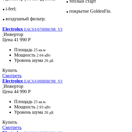
теплый старт
●
i-feel;
●
покрытие GoldenFin.
●
воздушный фильтр;
●
Electrolux
EACS/I-07HSM/N8_V3
Инвертор
Цена
41 990 Р
Площадь
25 кв.м
Мощность
2.64 кВт
Уровень шума
26 дБ
Купить
Смотреть
Electrolux
EACS/I-09HSM/N8_V3
Инвертор
Цена
44 990 Р
Площадь
25 кв.м
Мощность
2.93 кВт
Уровень шума
26 дБ
Купить
Смотреть