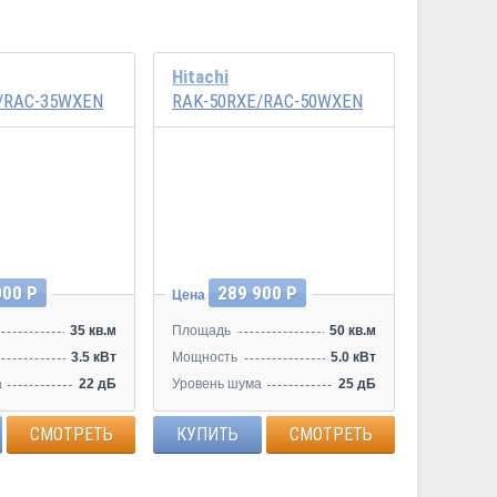
Hitachi
/RAC-35WXEN
RAK-50RXE/RAC-50WXEN
Инвертор
000 Р
289 900 Р
Цена
35 кв.м
Площадь
50 кв.м
3.5 кВт
Мощность
5.0 кВт
а
22 дБ
Уровень шума
25 дБ
СМОТРЕТЬ
КУПИТЬ
СМОТРЕТЬ