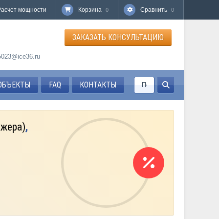
Расчет мощности
Корзина
Сравнить
0
0
ЗАКАЗАТЬ КОНСУЛЬТАЦИЮ
85023@ice36.ru
ОБЪЕКТЫ
FAQ
КОНТАКТЫ
джера)
,