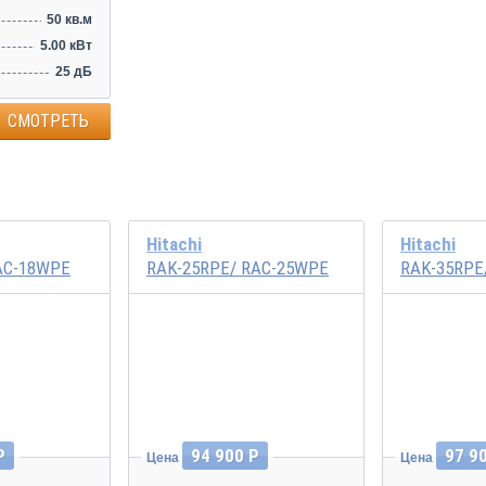
50 кв.м
5.00 кВт
25 дБ
СМОТРЕТЬ
Hitachi
Hitachi
AC-18WPE
RAK-25RPE/ RAC-25WPE
RAK-35RPE
Инвертор
Инвертор
Р
94 900 Р
97 9
Цена
Цена