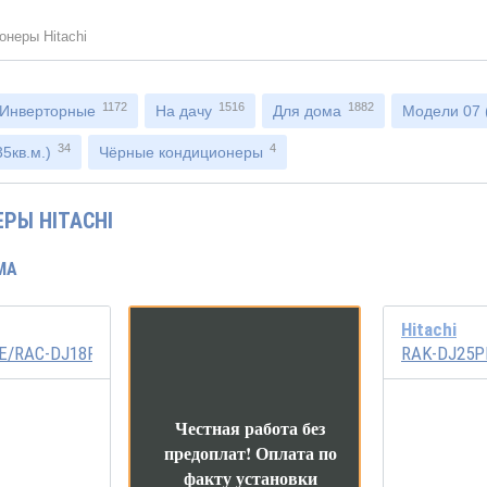
онеры Hitachi
1172
1516
1882
Инверторные
На дачу
Для дома
Модели 07 (
34
4
5кв.м.)
Чёрные кондиционеры
РЫ HITACHI
MA
Hitachi
E/RAC-DJ18PHAE
RAK-DJ25P
Честная работа без
Инвертор
предоплат!
Оплата по
факту установки