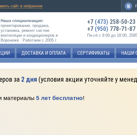
авить сайт в избранное
+7
(473)
258-50-23
Наша специализация:
проектирование, продажа,
+7
(950)
778-71-87
установка, ремонт систем
вентиляции и кондиционеров в
Пн-сб с 9:00 до 18:00, 25
Воронеже . Работаем с 2005 г.
КЦИИ
ДОСТАВКА И ОПЛАТА
СЕРТИФИКАТЫ
НАШИ 
еров за
2 дня
(условия акции уточняйте у мене
 и материалы
5 лет бесплатно
!