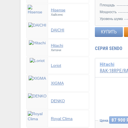
Площадь
Hisense
Мощность
Хайсенс
Уровень шума
DAICHI
КУПИТЬ
Hitachi
СЕРИЯ SENDO
Хитачи
Hitachi
Loriot
RAK-18RPE/R
XIGMA
Инвертор
DENKO
Royal Clima
87 900 
Цена