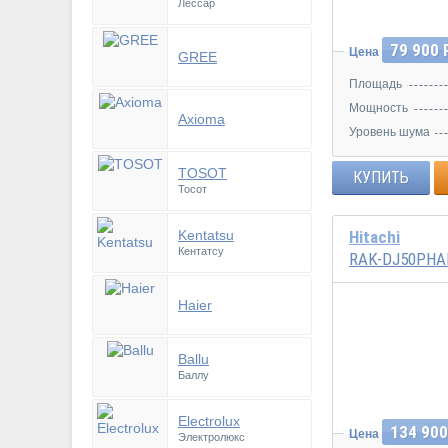
Лессар
79 900 
Цена
GREE
Площадь
Мощность
Axioma
Уровень шума
TOSOT
КУПИТЬ
Тосот
Kentatsu
Hitachi
Кентатсу
RAK-DJ50PHA
Haier
Инвертор
Ballu
Баллу
Electrolux
134 900
Цена
Электролюкс