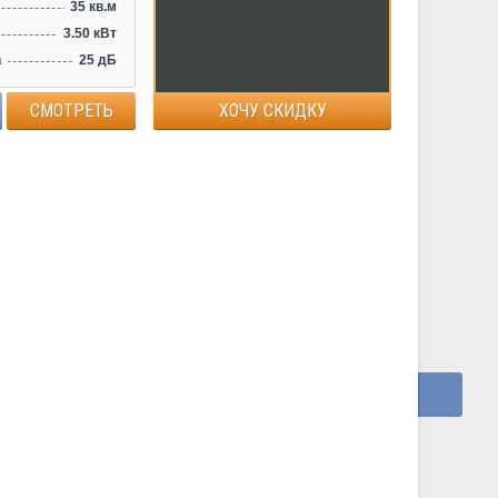
35 кв.м
3.50 кВт
а
25 дБ
СМОТРЕТЬ
ХОЧУ СКИДКУ