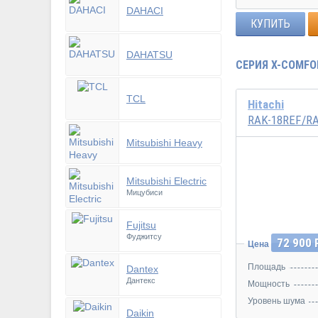
DAHACI
КУПИТЬ
DAHATSU
СЕРИЯ X-COMFO
TCL
Hitachi
RAK-18REF/R
Mitsubishi Heavy
Инвертор
Mitsubishi Electric
Мицубиси
Fujitsu
Фуджитсу
72 900 
Цена
Площадь
Dantex
Дантекс
Мощность
Уровень шума
Daikin