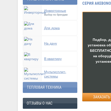
СЕРИЯ AKEBONO
Инверторные
Выбор по брендам
Для дома
Подбор, д
На дачу
установка о
БЕСПЛАТНО
на обору
В квартиру
установк
Мультисплит-
системы
ТЕПЛОВАЯ ТЕХНИКА
ЗАКАЗАТЬ
ОТЗЫВЫ О НАС