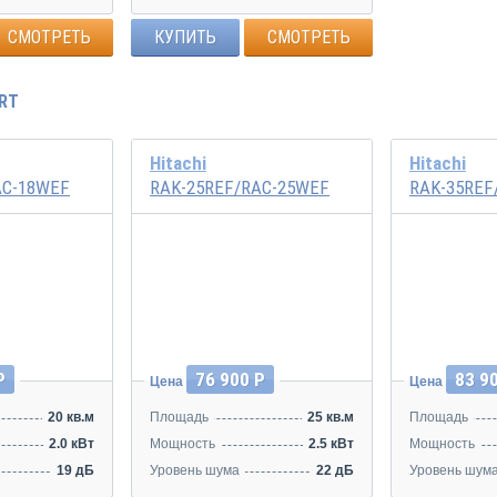
СМОТРЕТЬ
КУПИТЬ
СМОТРЕТЬ
RT
Hitachi
Hitachi
AC-18WEF
RAK-25REF/RAC-25WEF
RAK-35REF
Инвертор
Инвертор
Р
76 900 Р
83 9
Цена
Цена
20 кв.м
Площадь
25 кв.м
Площадь
2.0 кВт
Мощность
2.5 кВт
Мощность
19 дБ
Уровень шума
22 дБ
Уровень шум