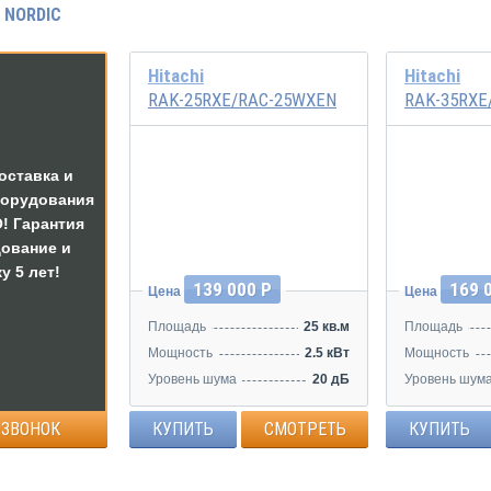
 NORDIC
Hitachi
Hitachi
RAK-25RXE/RAC-25WXEN
RAK-35RXE
оставка и
Инвертор
Инвертор
борудования
! Гарантия
дование и
у 5 лет!
139 000 Р
169 
Цена
Цена
Площадь
25 кв.м
Площадь
Мощность
2.5 кВт
Мощность
Уровень шума
20 дБ
Уровень шум
 ЗВОНОК
КУПИТЬ
СМОТРЕТЬ
КУПИТЬ