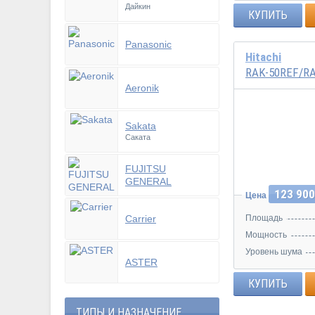
Дайкин
КУПИТЬ
Panasonic
Hitachi
RAK-50REF/R
Aeronik
Sakata
Инвертор
Саката
FUJITSU
GENERAL
123 900
Цена
Carrier
Площадь
Мощность
Уровень шума
ASTER
КУПИТЬ
ТИПЫ И НАЗНАЧЕНИЕ