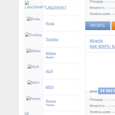
Площадь
LANZKRAFT
Мощность
Уровень шума
Roda
КУПИТЬ
Toshiba
Hitachi
RAK-42RPE/ 
Midea
Мидея
Инвертор
AUX
MDV
99 900 
Цена
Площадь
Rovex
Ровекс
Мощность
Уровень шума