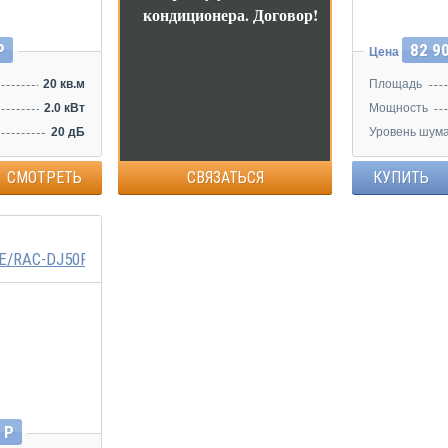
кондиционера.
Договор!
Р
82 9
Цена
20 кв.м
Площадь
2.0 кВт
Мощность
20 дБ
Уровень шум
СМОТРЕТЬ
СВЯЗАТЬСЯ
КУПИТЬ
E/RAC-DJ50PHAE
 Р