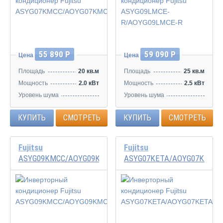
Инвертор
Инвертор
55 890 Р
59 090 Р
Цена
Цена
Площадь
20 кв.м
Площадь
25 кв.м
Мощность
2.0 кВт
Мощность
2.5 кВт
Уровень шума
Уровень шума
20/29/33/38 дБ
21/32/40/43 дБ
КУПИТЬ
СМОТРЕТЬ
КУПИТЬ
СМОТРЕТЬ
Fujitsu
Fujitsu
ASYG09KMCC/AOYG09KMCC
ASYG07KETA/AOYG07KETA
Инвертор
Инвертор