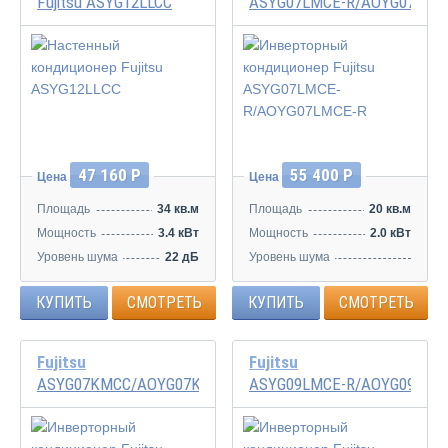
Fujitsu ASYG12LLCC
ASYG07LMCE-R/AOYG07LMC
Инвертор
Инвертор
47 160 Р
55 400 Р
Цена
Цена
Площадь
34 кв.м
Площадь
20 кв.м
Мощность
3.4 кВт
Мощность
2.0 кВт
Уровень шума
22 дБ
Уровень шума
21/32/40/43 дБ
КУПИТЬ
СМОТРЕТЬ
КУПИТЬ
СМОТРЕТЬ
Fujitsu
Fujitsu
ASYG07KMCC/AOYG07KMCC
ASYG09LMCE-R/AOYG09LMC