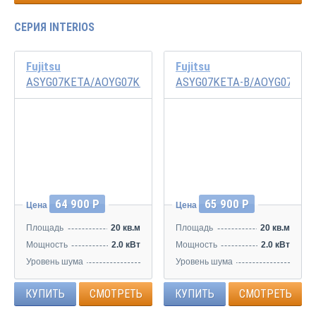
СЕРИЯ INTERIOS
Fujitsu
Fujitsu
ASYG07KETA/AOYG07KETA
ASYG07KETA-B/AOYG07KET
Инвертор
Инвертор
64 900 Р
65 900 Р
Цена
Цена
Площадь
20 кв.м
Площадь
20 кв.м
Мощность
2.0 кВт
Мощность
2.0 кВт
Уровень шума
Уровень шума
20/29/33/38 дБ
20/29/33/38 дБ
КУПИТЬ
СМОТРЕТЬ
КУПИТЬ
СМОТРЕТЬ