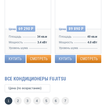
Инвертор
Инвертор
69 290 Р
89 890 Р
Цена
Цена
Площадь
34 кв.м
Площадь
40 кв.м
Мощность
3.4 кВт
Мощность
4.0 кВт
Уровень шума
Уровень шума
21/32/40/43 дБ
25/33/40/44 дБ
КУПИТЬ
СМОТРЕТЬ
КУПИТЬ
СМОТРЕТЬ
ВСЕ КОНДИЦИОНЕРЫ FUJITSU
Цена (по возрастанию)
1
2
3
4
5
6
7