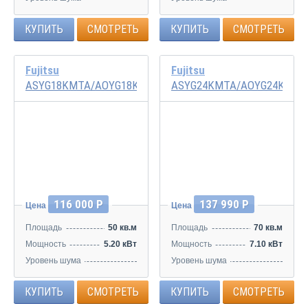
20/30/35/40 дБ
20/30/36/43 дБ
КУПИТЬ
СМОТРЕТЬ
КУПИТЬ
СМОТРЕТЬ
Fujitsu
Fujitsu
ASYG18KMTA/AOYG18KMTA
ASYG24KMTA/AOYG24KMTA
Инвертор
Инвертор
116 000 Р
137 990 Р
Цена
Цена
Площадь
50 кв.м
Площадь
70 кв.м
Мощность
5.20 кВт
Мощность
7.10 кВт
Уровень шума
Уровень шума
29/35/40/45 дБ
29/35/40/49 дБ
КУПИТЬ
СМОТРЕТЬ
КУПИТЬ
СМОТРЕТЬ