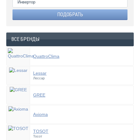
Инвертор
ВСЕ БРЕНДЫ
QuattroClima
Lessar
Лессар
GREE
Axioma
TOSOT
Тосот