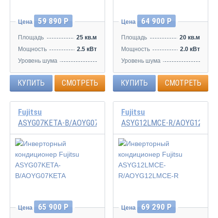
59 890 Р
64 900 Р
Цена
Цена
Площадь
25 кв.м
Площадь
20 кв.м
Мощность
2.5 кВт
Мощность
2.0 кВт
Уровень шума
Уровень шума
20/29/34/40 дБ
20/29/33/38 дБ
КУПИТЬ
СМОТРЕТЬ
КУПИТЬ
СМОТРЕТЬ
Fujitsu
Fujitsu
ASYG07KETA-B/AOYG07KETA
ASYG12LMCE-R/AOYG12LMC
Инвертор
Инвертор
65 900 Р
69 290 Р
Цена
Цена