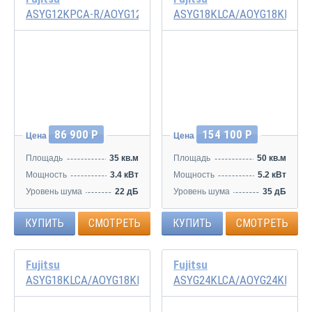
ASYG12KPCA-R/AOYG12KPCA-R
ASYG18KLCA/AOYG18KLCA
Инвертор
Инвертор
86 900 Р
154 100 Р
Цена
Цена
Площадь
35 кв.м
Площадь
50 кв.м
Мощность
3.4 кВт
Мощность
5.2 кВт
Уровень шума
22 дБ
Уровень шума
35 дБ
КУПИТЬ
СМОТРЕТЬ
КУПИТЬ
СМОТРЕТЬ
Fujitsu
Fujitsu
ASYG18KLCA/AOYG18KLTA
ASYG24KLCA/AOYG24KLTA