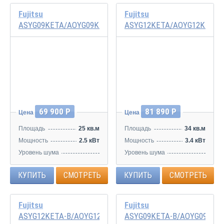
Fujitsu
Fujitsu
ASYG09KETA/AOYG09KETA
ASYG12KETA/AOYG12KETA
Инвертор
Инвертор
69 900 Р
81 890 Р
Цена
Цена
Площадь
25 кв.м
Площадь
34 кв.м
Мощность
2.5 кВт
Мощность
3.4 кВт
Уровень шума
Уровень шума
20/29/34/40 дБ
20/30/35/40 дБ
КУПИТЬ
СМОТРЕТЬ
КУПИТЬ
СМОТРЕТЬ
Fujitsu
Fujitsu
ASYG12KETA-B/AOYG12KETA
ASYG09KETA-B/AOYG09KET