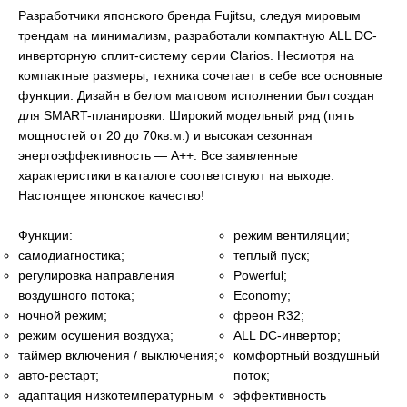
Разработчики японского бренда Fujitsu, следуя мировым
трендам на минимализм, разработали компактную ALL DC-
инверторную сплит-систему серии Clarios. Несмотря на
компактные размеры, техника сочетает в себе все основные
функции. Дизайн в белом матовом исполнении был создан
для SMART-планировки. Широкий модельный ряд (пять
мощностей от 20 до 70кв.м.) и высокая сезонная
энергоэффективность — A++. Все заявленные
характеристики в каталоге соответствуют на выходе.
Настоящее японское качество!
Функции:
режим вентиляции;
самодиагностика;
теплый пуск;
регулировка направления
Powerful;
воздушного потока;
Economy;
ночной режим;
фреон R32;
режим осушения воздуха;
ALL DC-инвертор;
таймер включения / выключения;
комфортный воздушный
авто-рестарт;
поток;
адаптация низкотемпературным
эффективность