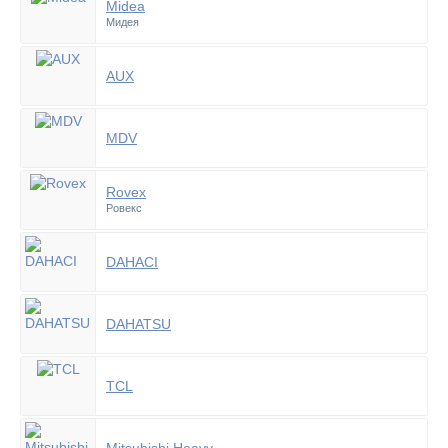
Midea
Мидея
AUX
MDV
Rovex
Ровекс
DAHACI
DAHATSU
TCL