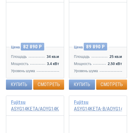
Инвертор
Инвертор
82 890 Р
89 890 Р
Цена
Цена
Площадь
34 кв.м
Площадь
25 кв.м
Мощность
3.4 кВт
Мощность
2.50 кВт
Уровень шума
Уровень шума
20/30/35/40 дБ
20/29/34/40 дБ
КУПИТЬ
СМОТРЕТЬ
КУПИТЬ
СМОТРЕТЬ
Fujitsu
Fujitsu
ASYG14KETA/AOYG14KETA
ASYG14KETA-B/AOYG14KET
Инвертор
Инвертор