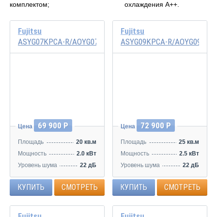
комплектом;
охлаждения A++.
Fujitsu
Fujitsu
ASYG07KPCA-R/AOYG07KPCA-R
ASYG09KPCA-R/AOYG09KPC
Инвертор
Инвертор
69 900 Р
72 900 Р
Цена
Цена
Площадь
20 кв.м
Площадь
25 кв.м
Мощность
2.0 кВт
Мощность
2.5 кВт
Уровень шума
22 дБ
Уровень шума
22 дБ
КУПИТЬ
СМОТРЕТЬ
КУПИТЬ
СМОТРЕТЬ
Fujitsu
Fujitsu