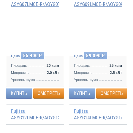
ASYG07LMCE-R/AOYG07LMCE-R
ASYG09LMCE-R/AOYG09LMC
Инвертор
Инвертор
55 400 Р
59 090 Р
Цена
Цена
Площадь
20 кв.м
Площадь
25 кв.м
Мощность
2.0 кВт
Мощность
2.5 кВт
Уровень шума
Уровень шума
21/32/40/43 дБ
21/32/40/43 дБ
КУПИТЬ
СМОТРЕТЬ
КУПИТЬ
СМОТРЕТЬ
Fujitsu
Fujitsu
ASYG12LMCE-R/AOYG12LMCE-R
ASYG14LMCE-R/AOYG14LMC