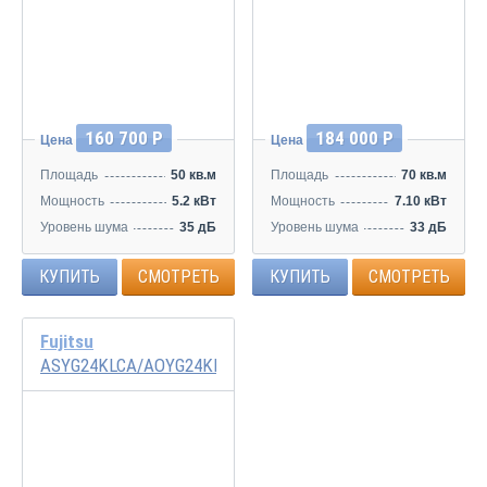
Инвертор
Инвертор
160 700 Р
184 000 Р
Цена
Цена
Площадь
50 кв.м
Площадь
70 кв.м
Мощность
5.2 кВт
Мощность
7.10 кВт
Уровень шума
35 дБ
Уровень шума
33 дБ
КУПИТЬ
СМОТРЕТЬ
КУПИТЬ
СМОТРЕТЬ
Fujitsu
ASYG24KLCA/AOYG24KLCA
Инвертор