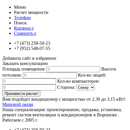
Меню
Расчет мощности
Телефон
Поиск
Корзина
0
Сравнить
0
+7
(473)
258-50-23
+7
(952)
548-07-55
Добавить сайт в избранное
Заказать консультацию
Площадь помещения:
Высота
потолков:
Кол-во людей:
Кол-во компьютеров:
Сторона:
Вам подойдет кондиционер с мощностью от
2.30
до
3.15
кВт!
Мировой океан
Наша специализация:
проектирование, продажа, установка,
ремонт систем вентиляции и кондиционеров в Воронеже .
Работаем с 2005 г.
+7
(473)
258-50-23