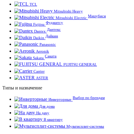
TCL
Mitsubishi Heavy
Мицубиси
Mitsubishi Electric
Фуджитсу
Fujitsu
Дантекс
Dantex
Дайкин
Daikin
Panasonic
Aeronik
Саката
Sakata
FUJITSU GENERAL
Carrier
ASTER
Типы и назначение
Выбор по брендам
Инверторные
Для дома
На дачу
В квартиру
Мультисплит-системы