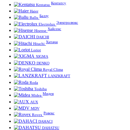
Кентатсу
Kentatsu
Haier
Баллу
Ballu
Электролюкс
Electrolux
Хайсенс
Hisense
DAICHI
Хитачи
Hitachi
Loriot
XIGMA
DENKO
Royal Clima
LANZKRAFT
Roda
Toshiba
Мидея
Midea
AUX
MDV
Ровекс
Rovex
DAHACI
DAHATSU