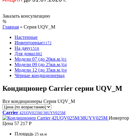
Заказать консультацию
Главная
»
Серия UQV_M
Настенные
Инверторные
1172
На дачу
1516
Для дома
1882
Модели 07 (до 20кв.м.)
31
Модели 09 (до 25кв.м.)
34
Модели 12 (до 35кв.м.)
34
Чёрные кондиционеры
4
Кондиционер Carrier серии UQV_M
Все кондиционеры Серия UQV_M
Carrier
42UQV025M/38UYV025M
Инвертор
Цена
57 217 Р
Площадь
25 кв.м