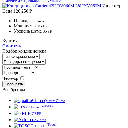
Carrier
42UQV060M/38UYV060M
Инвертор
Цена
126 250 Р
Площадь
60 кв.м
Мощность
6.0 кВт
Уровень шума
35 дБ
Купить
Смотреть
Подбор кондиционера
Инвертор
Все бренды
QuattroClima
Лессар
Lessar
GREE
Axioma
Тосот
TOSOT