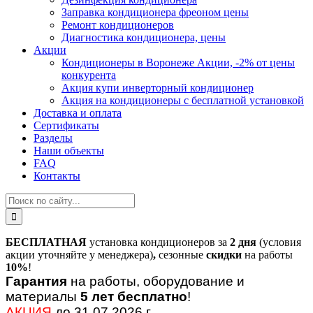
Заправка кондиционера фреоном цены
Ремонт кондиционеров
Диагностика кондиционера, цены
Акции
Кондиционеры в Воронеже Акции, -2% от цены
конкурента
Акция купи инверторный кондиционер
Акция на кондиционеры с бесплатной установкой
Доставка и оплата
Сертификаты
Разделы
Наши объекты
FAQ
Контакты
БЕСПЛАТНАЯ
установка кондиционеров за
2 дня
(условия
акции уточняйте у менеджера)
,
сезонные
скидки
на работы
10%
!
Гарантия
на работы, оборудование и
материалы
5 лет бесплатно
!
АКЦИЯ
до 31.07.2026 г.