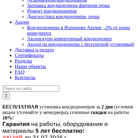
Заправка кондиционера фреоном цены
Ремонт кондиционеров
Диагностика кондиционера, цены
Акции
Кондиционеры в Воронеже Акции, -2% от цены
конкурента
Акция купи инверторный кондиционер
Акция на кондиционеры с бесплатной установкой
Доставка и оплата
Сертификаты
Разделы
Наши объекты
FAQ
Контакты
БЕСПЛАТНАЯ
установка кондиционеров за
2 дня
(условия
акции уточняйте у менеджера)
,
сезонные
скидки
на работы
10%
!
Гарантия
на работы, оборудование и
материалы
5 лет бесплатно
!
АКЦИЯ
до 31.07.2026 г.