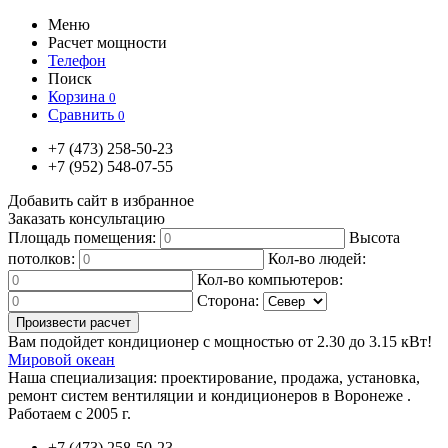
Меню
Расчет мощности
Телефон
Поиск
Корзина
0
Сравнить
0
+7
(473)
258-50-23
+7
(952)
548-07-55
Добавить сайт в избранное
Заказать консультацию
Площадь помещения:
Высота
потолков:
Кол-во людей:
Кол-во компьютеров:
Сторона:
Вам подойдет кондиционер с мощностью от
2.30
до
3.15
кВт!
Мировой океан
Наша специализация:
проектирование, продажа, установка,
ремонт систем вентиляции и кондиционеров в Воронеже .
Работаем с 2005 г.
+7
(473)
258-50-23