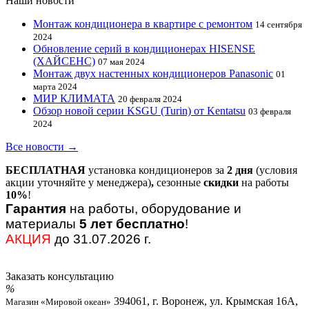
Наши новости
Монтаж кондиционера в квартире с ремонтом
14 сентября
2024
Обновление серий в кондиционерах HISENSE
(ХАЙСЕНС)
07 мая 2024
Монтаж двух настенных кондиционеров Panasonic
01
марта 2024
МИР КЛИМАТА
20 февраля 2024
Обзор новой серии KSGU (Turin) от Kentatsu
03 февраля
2024
Все новости →
БЕСПЛАТНАЯ
установка кондиционеров за
2 дня
(условия
акции уточняйте у менеджера)
,
сезонные
скидки
на работы
10%
!
Гарантия
на работы, оборудование и
материалы
5 лет бесплатно
!
АКЦИЯ
до 31.07.2026 г.
Заказать консультацию
394061, г. Воронеж, ул. Крымская 16А,
Магазин «Мировой океан»