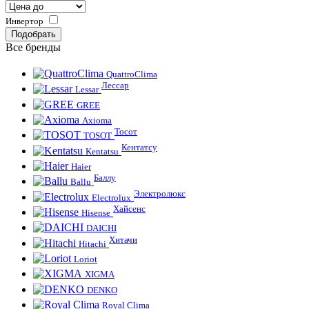
Инвертор
Все бренды
QuattroClima
Лессар
Lessar
GREE
Axioma
Тосот
TOSOT
Кентатсу
Kentatsu
Haier
Баллу
Ballu
Электролюкс
Electrolux
Хайсенс
Hisense
DAICHI
Хитачи
Hitachi
Loriot
XIGMA
DENKO
Royal Clima