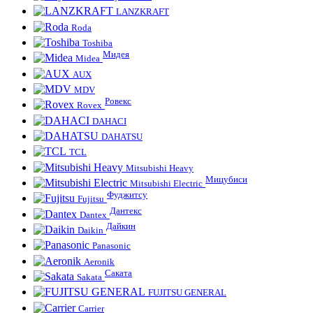
LANZKRAFT
Roda
Toshiba
Мидея
Midea
AUX
MDV
Ровекс
Rovex
DAHACI
DAHATSU
TCL
Mitsubishi Heavy
Мицубиси
Mitsubishi Electric
Фуджитсу
Fujitsu
Дантекс
Dantex
Дайкин
Daikin
Panasonic
Aeronik
Саката
Sakata
FUJITSU GENERAL
Carrier