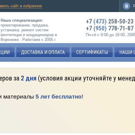
авить сайт в избранное
+7
(473)
258-50-23
Наша специализация:
проектирование, продажа,
+7
(950)
778-71-87
установка, ремонт систем
вентиляции и кондиционеров в
Пн-сб с 9:00 до 18:00, 25
Воронеже . Работаем с 2005 г.
КЦИИ
ДОСТАВКА И ОПЛАТА
СЕРТИФИКАТЫ
НАШИ 
еров за
2 дня
(условия акции уточняйте у мене
 и материалы
5 лет бесплатно
!