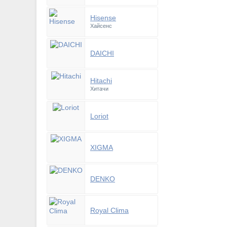
Hisense
Хайсенс
DAICHI
Hitachi
Хитачи
Loriot
XIGMA
DENKO
Royal Clima