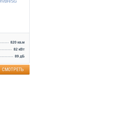
820 кв.м
82 кВт
89 дБ
СМОТРЕТЬ