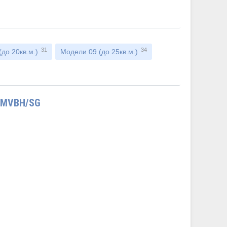
31
34
до 20кв.м.)
Модели 09 (до 25кв.м.)
-MVBH/SG