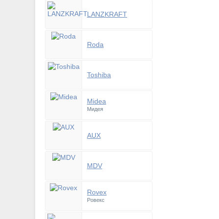
LANZKRAFT
Roda
Toshiba
Midea
Мидея
AUX
MDV
Rovex
Ровекс