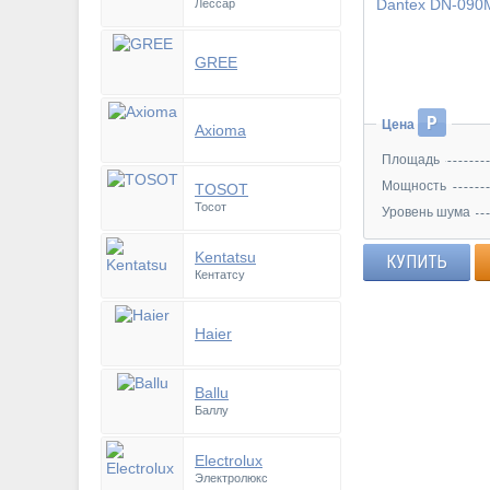
Лессар
Инвертор
GREE
Р
Цена
Axioma
Площадь
Мощность
TOSOT
Тосот
Уровень шума
Kentatsu
КУПИТЬ
Кентатсу
Haier
Ballu
Баллу
Electrolux
Электролюкс