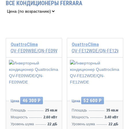
ВСЕ КОНДИЦИОНЕРЫ FERRARA
QuattroClima
QuattroClima
QV-FE09WBE/QN-FE09WBE
QV-FE12WDE/QN-FE12WDE
Инвертор
Инвертор
46 300 Р
52 600 Р
Цена
Цена
Площадь
25 кв.м
Площадь
35 кв.м
Мощность
2.60 кВт
Мощность
3.40 кВт
Уровень шума
22 дБ
Уровень шума
22 дБ