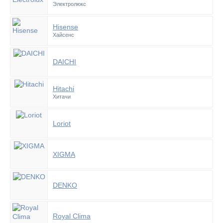
Электролюкс
Hisense
Хайсенс
DAICHI
Hitachi
Хитачи
Loriot
XIGMA
DENKO
Royal Clima