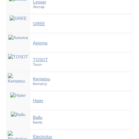
Lessar
Лессар
GREE
Axioma
TOSOT
Тосот
Kentatsu
Кентатсу
Haier
Ballu
Баллу
Electrolux