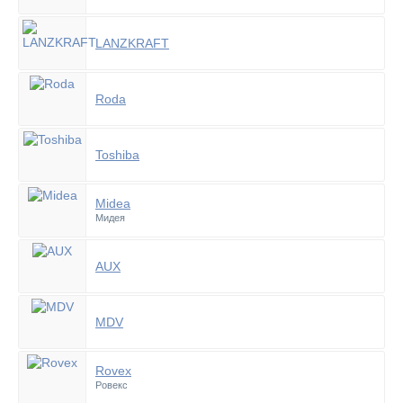
LANZKRAFT
Roda
Toshiba
Midea
Мидея
AUX
MDV
Rovex
Ровекс