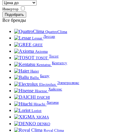
Инвертор
Все бренды
QuattroClima
Лессар
Lessar
GREE
Axioma
Тосот
TOSOT
Кентатсу
Kentatsu
Haier
Баллу
Ballu
Электролюкс
Electrolux
Хайсенс
Hisense
DAICHI
Хитачи
Hitachi
Loriot
XIGMA
DENKO
Royal Clima