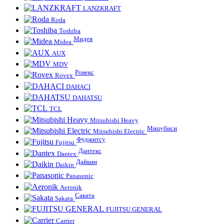
LANZKRAFT
Roda
Toshiba
Мидея
Midea
AUX
MDV
Ровекс
Rovex
DAHACI
DAHATSU
TCL
Mitsubishi Heavy
Мицубиси
Mitsubishi Electric
Фуджитсу
Fujitsu
Дантекс
Dantex
Дайкин
Daikin
Panasonic
Aeronik
Саката
Sakata
FUJITSU GENERAL
Carrier