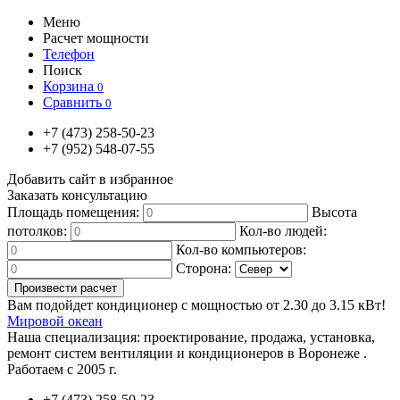
Меню
Расчет мощности
Телефон
Поиск
Корзина
0
Сравнить
0
+7
(473)
258-50-23
+7
(952)
548-07-55
Добавить сайт в избранное
Заказать консультацию
Площадь помещения:
Высота
потолков:
Кол-во людей:
Кол-во компьютеров:
Сторона:
Вам подойдет кондиционер с мощностью от
2.30
до
3.15
кВт!
Мировой океан
Наша специализация:
проектирование, продажа, установка,
ремонт систем вентиляции и кондиционеров в Воронеже .
Работаем с 2005 г.
+7
(473)
258-50-23