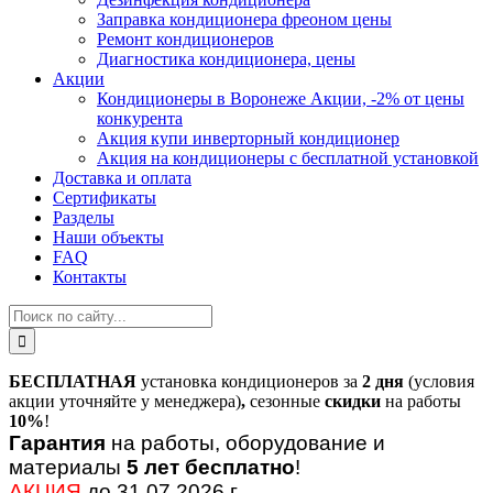
Заправка кондиционера фреоном цены
Ремонт кондиционеров
Диагностика кондиционера, цены
Акции
Кондиционеры в Воронеже Акции, -2% от цены
конкурента
Акция купи инверторный кондиционер
Акция на кондиционеры с бесплатной установкой
Доставка и оплата
Сертификаты
Разделы
Наши объекты
FAQ
Контакты
БЕСПЛАТНАЯ
установка кондиционеров за
2 дня
(условия
акции уточняйте у менеджера)
,
сезонные
скидки
на работы
10%
!
Гарантия
на работы, оборудование и
материалы
5 лет бесплатно
!
АКЦИЯ
до 31.07.2026 г.