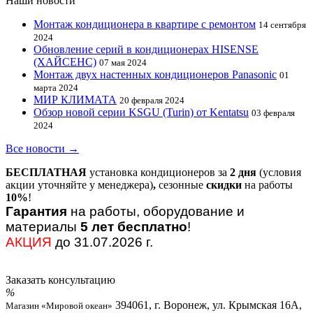
Наши новости
Монтаж кондиционера в квартире с ремонтом
14 сентября
2024
Обновление серий в кондиционерах HISENSE
(ХАЙСЕНС)
07 мая 2024
Монтаж двух настенных кондиционеров Panasonic
01
марта 2024
МИР КЛИМАТА
20 февраля 2024
Обзор новой серии KSGU (Turin) от Kentatsu
03 февраля
2024
Все новости →
БЕСПЛАТНАЯ
установка кондиционеров за
2 дня
(условия
акции уточняйте у менеджера)
,
сезонные
скидки
на работы
10%
!
Гарантия
на работы, оборудование и
материалы
5 лет бесплатно
!
АКЦИЯ
до 31.07.2026 г.
Заказать консультацию
394061, г. Воронеж, ул. Крымская 16А,
Магазин «Мировой океан»