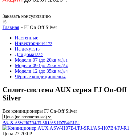
Заказать консультацию
Главная
»
FJ On-Off Silver
Настенные
Инверторные
1172
На дачу
1516
Для дома
1882
Модели 07 (до 20кв.м.)
31
Модели 09 (до 25кв.м.)
34
Модели 12 (до 35кв.м.)
34
Чёрные кондиционеры
4
Сплит-система AUX серия FJ On-Off
Silver
Все кондиционеры FJ On-Off Silver
AUX
ASW-H07B4/FJ-SR1/AS-H07B4/FJ-R1
Цена
27 700 Р