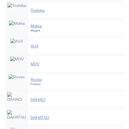
Toshiba
Midea
Мидея
AUX
MDV
Rovex
Ровекс
DAHACI
DAHATSU