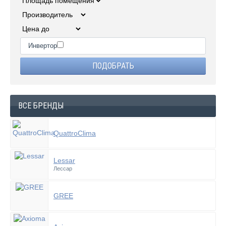
Инвертор
ВСЕ БРЕНДЫ
QuattroClima
Lessar
Лессар
GREE