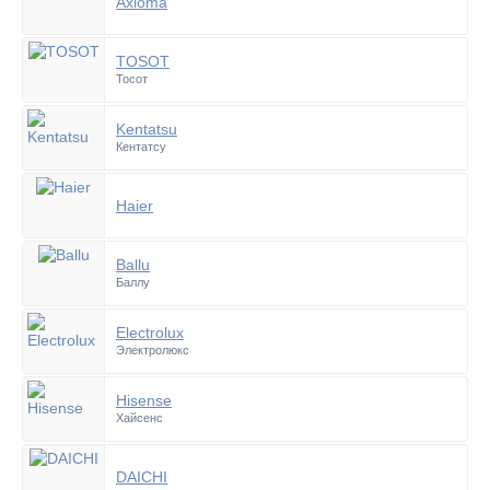
Axioma
TOSOT
Тосот
Kentatsu
Кентатсу
Haier
Ballu
Баллу
Electrolux
Электролюкс
Hisense
Хайсенс
DAICHI