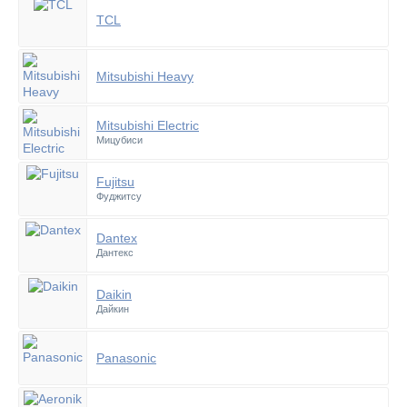
TCL
Mitsubishi Heavy
Mitsubishi Electric
Мицубиси
Fujitsu
Фуджитсу
Dantex
Дантекс
Daikin
Дайкин
Panasonic