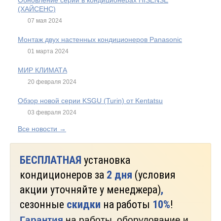
Обновление серий в кондиционерах HISENSE
(ХАЙСЕНС)
07 мая 2024
Монтаж двух настенных кондиционеров Panasonic
01 марта 2024
МИР КЛИМАТА
20 февраля 2024
Обзор новой серии KSGU (Turin) от Kentatsu
03 февраля 2024
Все новости →
БЕСПЛАТНАЯ
установка
кондиционеров за
2 дня
(условия
акции уточняйте у менеджера)
,
сезонные
скидки
на работы
10%
!
Гарантия
на работы, оборудование и