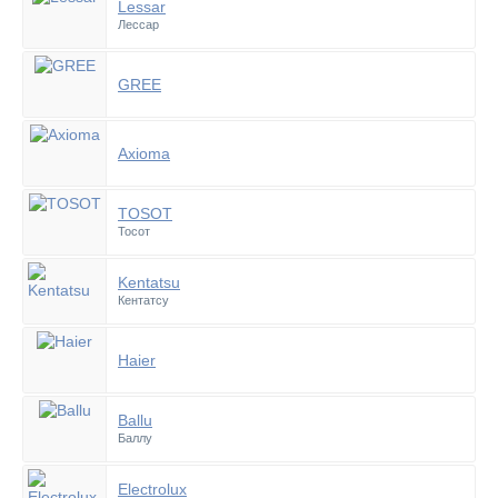
Lessar
Лессар
GREE
Axioma
TOSOT
Тосот
Kentatsu
Кентатсу
Haier
Ballu
Баллу
Electrolux