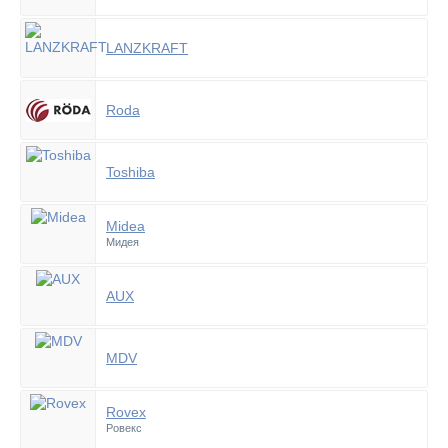
LANZKRAFT
Roda
Toshiba
Midea
Мидея
AUX
MDV
Rovex
Ровекс