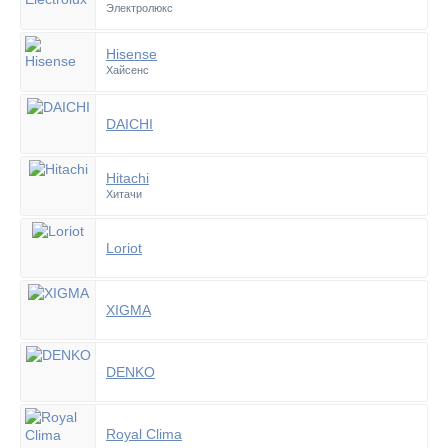
Электролюкс
Hisense
Хайсенс
DAICHI
Hitachi
Хитачи
Loriot
XIGMA
DENKO
Royal Clima