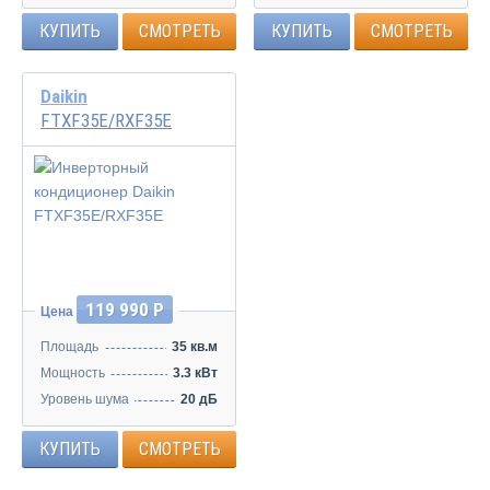
КУПИТЬ
СМОТРЕТЬ
КУПИТЬ
СМОТРЕТЬ
Daikin
FTXF35E/RXF35E
Инвертор
119 990 Р
Цена
Площадь
35 кв.м
Мощность
3.3 кВт
Уровень шума
20 дБ
КУПИТЬ
СМОТРЕТЬ