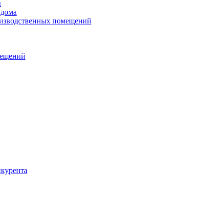
ы
 дома
оизводственных помещений
мещений
нкурента