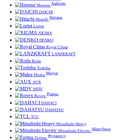
Хайсенс
Hisense
DAICHI
Хитачи
Hitachi
Loriot
XIGMA
DENKO
Royal Clima
LANZKRAFT
Roda
Toshiba
Мидея
Midea
AUX
MDV
Ровекс
Rovex
DAHACI
DAHATSU
TCL
Mitsubishi Heavy
Мицубиси
Mitsubishi Electric
Фуджитсу
Fujitsu