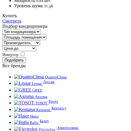
Мощность
6.84 кВт
Уровень шума
31 дБ
Купить
Смотреть
Подбор кондиционера
Инвертор
Все бренды
QuattroClima
Лессар
Lessar
GREE
Axioma
Тосот
TOSOT
Кентатсу
Kentatsu
Haier
Баллу
Ballu
Электролюкс
Electrolux