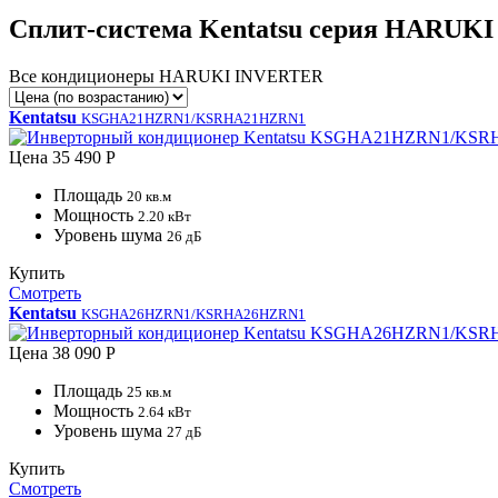
Сплит-система Kentatsu серия HARUK
Все кондиционеры HARUKI INVERTER
Kentatsu
KSGHA21HZRN1/KSRHA21HZRN1
Цена
35 490 Р
Площадь
20 кв.м
Мощность
2.20 кВт
Уровень шума
26 дБ
Купить
Смотреть
Kentatsu
KSGHA26HZRN1/KSRHA26HZRN1
Цена
38 090 Р
Площадь
25 кв.м
Мощность
2.64 кВт
Уровень шума
27 дБ
Купить
Смотреть