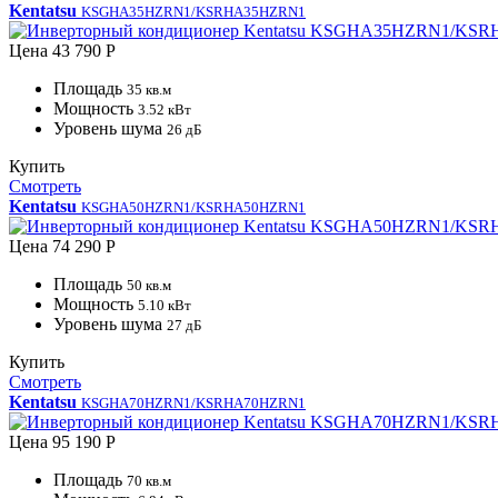
Kentatsu
KSGHA35HZRN1/KSRHA35HZRN1
Цена
43 790 Р
Площадь
35 кв.м
Мощность
3.52 кВт
Уровень шума
26 дБ
Купить
Смотреть
Kentatsu
KSGHA50HZRN1/KSRHA50HZRN1
Цена
74 290 Р
Площадь
50 кв.м
Мощность
5.10 кВт
Уровень шума
27 дБ
Купить
Смотреть
Kentatsu
KSGHA70HZRN1/KSRHA70HZRN1
Цена
95 190 Р
Площадь
70 кв.м