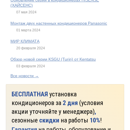
Обновление серий в кондиционерах HISENSE
(ХАЙСЕНС)
07 мая 2024
Монтаж двух настенных кондиционеров Panasonic
01 марта 2024
МИР КЛИМАТА
20 февраля 2024
Обзор новой серии KSGU (Turin) от Kentatsu
03 февраля 2024
Все новости →
БЕСПЛАТНАЯ
установка
кондиционеров за
2 дня
(условия
акции уточняйте у менеджера)
,
сезонные
скидки
на работы
10%
!
Гарантия
на работы, оборудование и