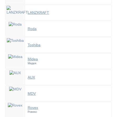
LANZKRAFT
Roda
Toshiba
Midea
Мидея
AUX
MDV
Rovex
Ровекс