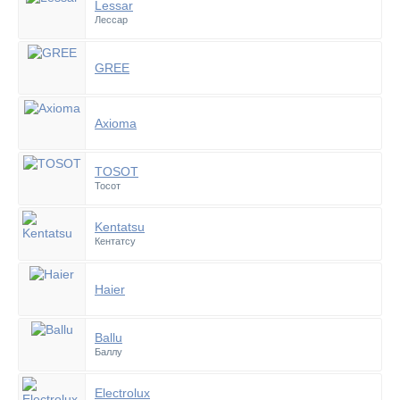
Lessar
Лессар
GREE
Axioma
TOSOT
Тосот
Kentatsu
Кентатсу
Haier
Ballu
Баллу
Electrolux