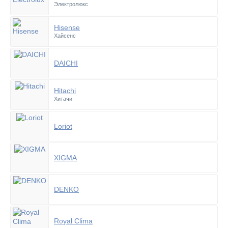
Электролюкс
Hisense
Хайсенс
DAICHI
Hitachi
Хитачи
Loriot
XIGMA
DENKO
Royal Clima