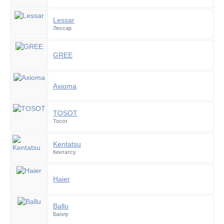
Lessar
Лессар
GREE
Axioma
TOSOT
Тосот
Kentatsu
Кентатсу
Haier
Ballu
Баллу