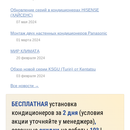
Обновление серий в кондиционерах HISENSE
(ХАЙСЕНС)
07 мая 2024
Монтаж двух настенных кондиционеров Panasonic
01 марта 2024
МИР КЛИМАТА
20 февраля 2024
Обзор новой серии KSGU (Turin) от Kentatsu
03 февраля 2024
Все новости →
БЕСПЛАТНАЯ
установка
кондиционеров за
2 дня
(условия
акции уточняйте у менеджера)
,