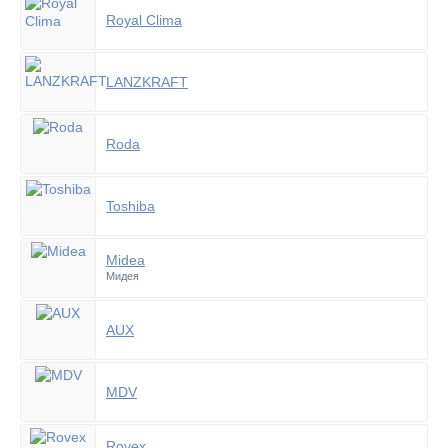
Royal Clima
LANZKRAFT
Roda
Toshiba
Midea
Мидея
AUX
MDV
Rovex