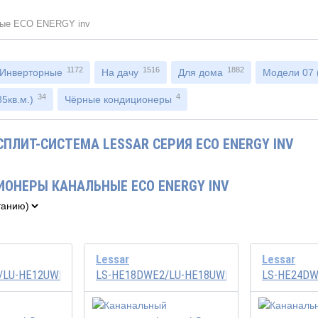
ные ECO ENERGY inv
1172
1516
1882
Инверторные
На дачу
Для дома
Модели 07 (
34
4
5кв.м.)
Чёрные кондиционеры
ПЛИТ-СИСТЕМА LESSAR СЕРИЯ ECO ENERGY INV
ИОНЕРЫ КАНАЛЬНЫЕ ECO ENERGY INV
Lessar
Lessar
/LU-HE12UWE2
LS-HE18DWE2/LU-HE18UWE2
LS-HE24DW