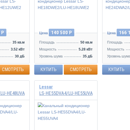
Инвертор
Инвертор
 Р
140 500 Р
166 
Цена
Цена
35 кв.м
Площадь
50 кв.м
Площадь
3.52 кВт
Мощность
5.28 кВт
Мощность
30 дБ
Уровень шума
35 дБ
Уровень шум
СМОТРЕТЬ
КУПИТЬ
СМОТРЕТЬ
КУПИТЬ
Lessar
/LU-HE48UVA4
LS-HE55DVA4/LU-HE55UVA4
Инвертор