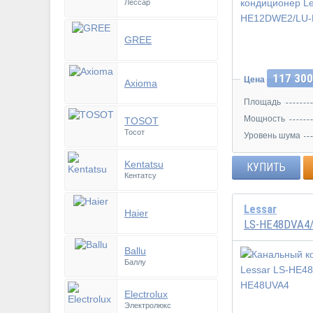
Лессар
Инвертор
GREE
117 300
Цена
Axioma
Площадь
Мощность
TOSOT
Тосот
Уровень шума
Kentatsu
КУПИТЬ
Кентатсу
Lessar
Haier
LS-HE48DVA4
Ballu
Баллу
Инвертор
Electrolux
Электролюкс