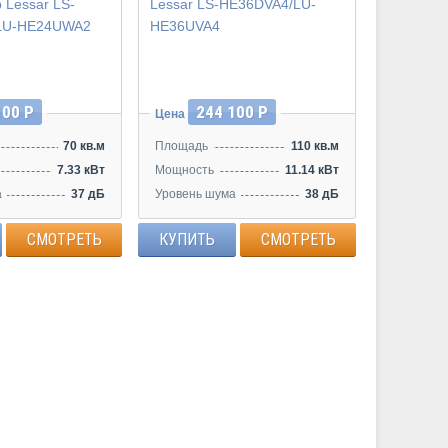
Инвертор
100 Р
244 100 Р
Цена
70 кв.м
Площадь
110 кв.м
7.33 кВт
Мощность
11.14 кВт
а
37 дБ
Уровень шума
38 дБ
СМОТРЕТЬ
КУПИТЬ
СМОТРЕТЬ