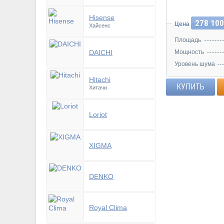
Hisense
278 100
Цена
Хайсенс
Площадь
DAICHI
Мощность
Уровень шума
Hitachi
КУПИТЬ
Хитачи
Loriot
XIGMA
DENKO
Royal Clima