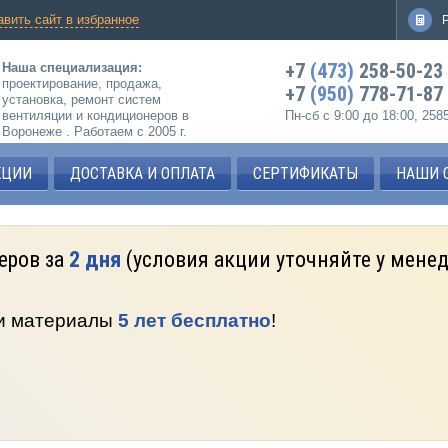
авить сайт в избранное
+7
(473)
258-50-23
Наша специализация:
проектирование, продажа,
+7
(950)
778-71-87
установка, ремонт систем
вентиляции и кондиционеров в
Пн-сб с 9:00 до 18:00, 25
Воронеже . Работаем с 2005 г.
КЦИИ
ДОСТАВКА И ОПЛАТА
СЕРТИФИКАТЫ
НАШИ 
еров за
2 дня
(условия акции уточняйте у мене
 и материалы
5 лет бесплатно
!