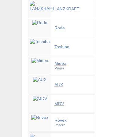
LANZKRAFT
Roda
Toshiba
Midea
Мидея
AUX
MDV
Rovex
Ровекс