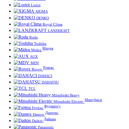
Loriot
XIGMA
DENKO
Royal Clima
LANZKRAFT
Roda
Toshiba
Мидея
Midea
AUX
MDV
Ровекс
Rovex
DAHACI
DAHATSU
TCL
Mitsubishi Heavy
Мицубиси
Mitsubishi Electric
Фуджитсу
Fujitsu
Дантекс
Dantex
Дайкин
Daikin
Panasonic