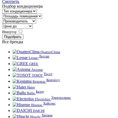
Смотреть
Подбор кондиционера
Инвертор
Все бренды
QuattroClima
Лессар
Lessar
GREE
Axioma
Тосот
TOSOT
Кентатсу
Kentatsu
Haier
Баллу
Ballu
Электролюкс
Electrolux
Хайсенс
Hisense
DAICHI
Хитачи
Hitachi