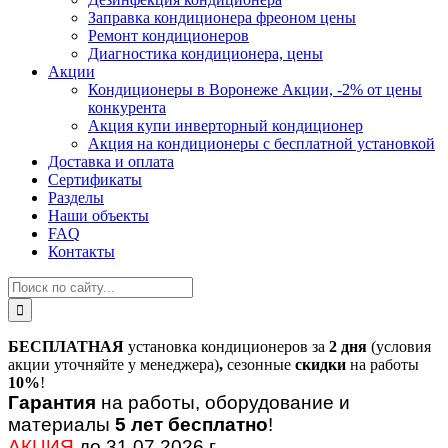
Заправка кондиционера фреоном цены
Ремонт кондиционеров
Диагностика кондиционера, цены
Акции
Кондиционеры в Воронеже Акции, -2% от цены
конкурента
Акция купи инверторный кондиционер
Акция на кондиционеры с бесплатной установкой
Доставка и оплата
Сертификаты
Разделы
Наши объекты
FAQ
Контакты
БЕСПЛАТНАЯ
установка кондиционеров за
2 дня
(условия
акции уточняйте у менеджера)
,
сезонные
скидки
на работы
10%
!
Гарантия
на работы, оборудование и
материалы
5 лет бесплатно
!
АКЦИЯ
до 31.07.2026 г.