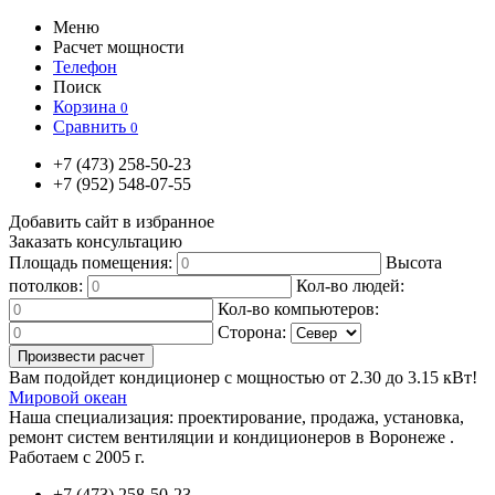
Меню
Расчет мощности
Телефон
Поиск
Корзина
0
Сравнить
0
+7
(473)
258-50-23
+7
(952)
548-07-55
Добавить сайт в избранное
Заказать консультацию
Площадь помещения:
Высота
потолков:
Кол-во людей:
Кол-во компьютеров:
Сторона:
Вам подойдет кондиционер с мощностью от
2.30
до
3.15
кВт!
Мировой океан
Наша специализация:
проектирование, продажа, установка,
ремонт систем вентиляции и кондиционеров в Воронеже .
Работаем с 2005 г.
+7
(473)
258-50-23