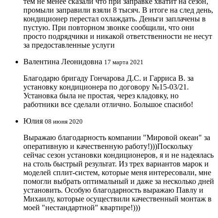
тем не менее сказали что при заправке хватит на сезон,
промыли заправили взяли 8 тысяч. В итоге на след день,
кондиционер перестал охлаждать. Деньги заплачены в
пустую. При повторном звонке сообщили, что они
просто подрядчики и никакой ответственности не несут
за предоставленные услуги
Валентина Леонидовна
17 марта 2021
Благодарю бригаду Гончарова Д.С. и Гарриса В. за
установку кондиционера по договору №15-03/21.
Установка была не простая, через кладовку, но
работники все сделали отлично. Большое спасибо!
Юлия
08 июня 2020
Выражаю благодарность компании "Мировой океан" за
оперативную и качественную работу!)))Поскольку
сейчас сезон установки кондиционеров, я и не надеялась
на столь быстрый результат. Из трех вариантов марок и
моделей сплит-систем, которые меня интересовали, мне
помогли выбрать оптимальный и даже за несколько дней
установить. Особую благодарность выражаю Павлу и
Михаилу, которые осуществили качественный монтаж в
моей "нестандартной" квартире!)))