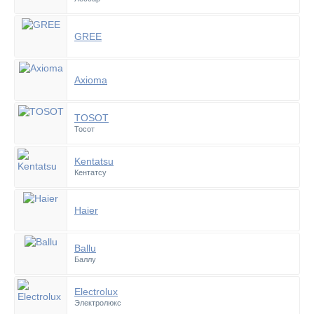
GREE
Axioma
TOSOT
Тосот
Kentatsu
Кентатсу
Haier
Ballu
Баллу
Electrolux
Электролюкс