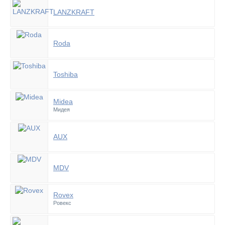
LANZKRAFT
Roda
Toshiba
Midea
Мидея
AUX
MDV
Rovex
Ровекс