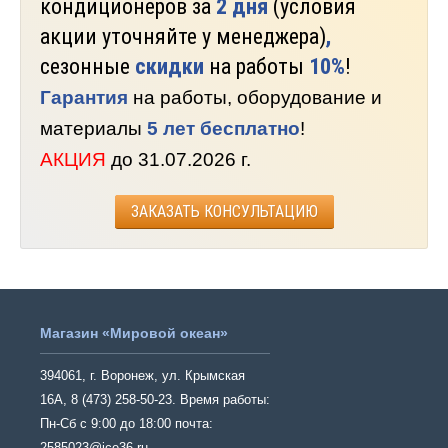
кондиционеров за
2 дня
(условия
акции уточняйте у менеджера)
,
сезонные
скидки
на работы
10%
!
Гарантия
на работы, оборудование и
материалы
5 лет бесплатно
!
АКЦИЯ
до 31.07.2026 г.
ЗАКАЗАТЬ КОНСУЛЬТАЦИЮ
Магазин «Мировой океан»
394061, г. Воронеж, ул. Крымская
16А, 8 (473) 258-50-23. Время работы:
Пн-Сб с 9:00 до 18:00 почта:
2585023@ice36.ru