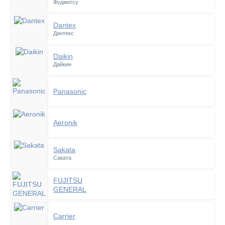
Фуджитсу
Dantex
Дантекс
Daikin
Дайкин
Panasonic
Aeronik
Sakata
Саката
FUJITSU
GENERAL
Carrier