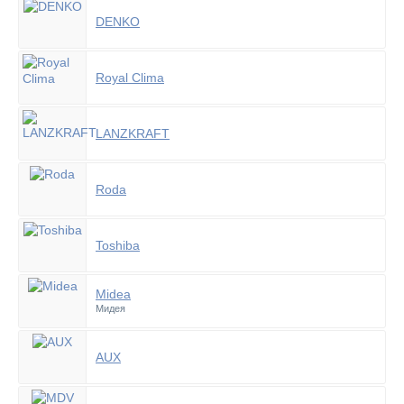
DENKO
Royal Clima
LANZKRAFT
Roda
Toshiba
Midea
Мидея
AUX