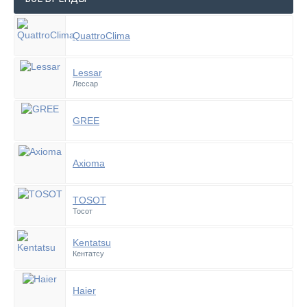
QuattroClima
Lessar
Лессар
GREE
Axioma
TOSOT
Тосот
Kentatsu
Кентатсу
Haier