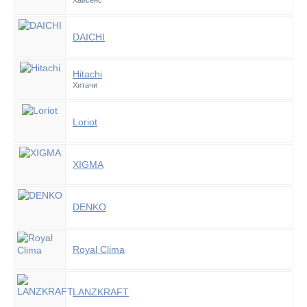
Хайсенс
DAICHI
Hitachi
Хитачи
Loriot
XIGMA
DENKO
Royal Clima
LANZKRAFT