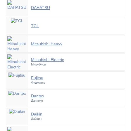
DAHATSU
TCL
Mitsubishi Heavy
Mitsubishi Electric
Мицубиси
Fujitsu
Фуджитсу
Dantex
Дантекс
Daikin
Дайкин