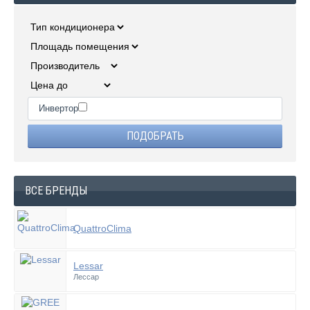
Инвертор
ВСЕ БРЕНДЫ
QuattroClima
Lessar
Лессар