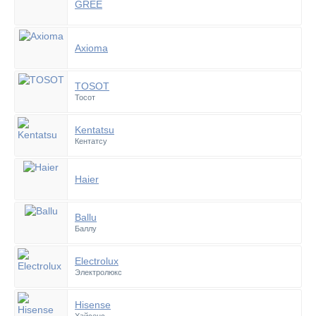
GREE
Axioma
TOSOT
Тосот
Kentatsu
Кентатсу
Haier
Ballu
Баллу
Electrolux
Электролюкс
Hisense