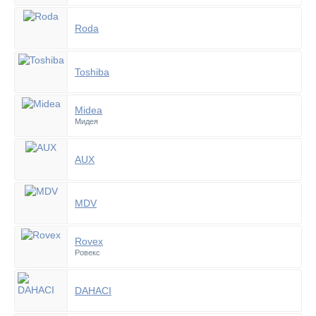
Roda
Toshiba
Midea
Мидея
AUX
MDV
Rovex
Ровекс
DAHACI