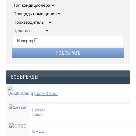
Инвертор
ВСЕ БРЕНДЫ
QuattroClima
Lessar
Лессар
GREE