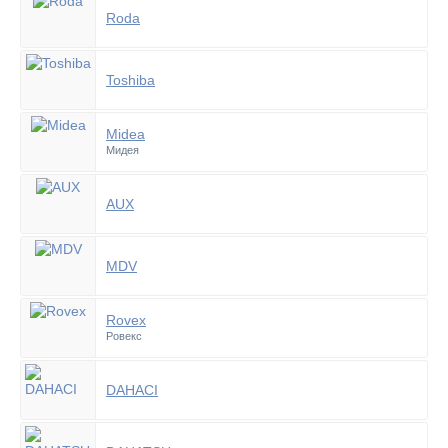
Roda
Toshiba
Midea
Мидея
AUX
MDV
Rovex
Ровекс
DAHACI