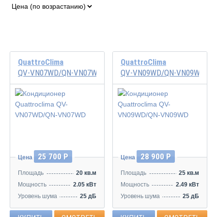
QuattroClima
QuattroClima
QV-VN07WD/QN-VN07WD
QV-VN09WD/QN-VN09WD
25 700 Р
28 900 Р
Цена
Цена
Площадь
20 кв.м
Площадь
25 кв.м
Мощность
2.05 кВт
Мощность
2.49 кВт
Уровень шума
25 дБ
Уровень шума
25 дБ