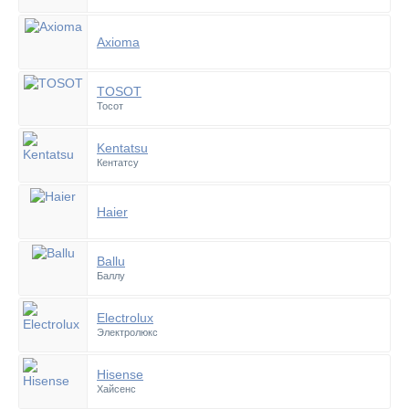
Axioma
TOSOT
Тосот
Kentatsu
Кентатсу
Haier
Ballu
Баллу
Electrolux
Электролюкс
Hisense
Хайсенс