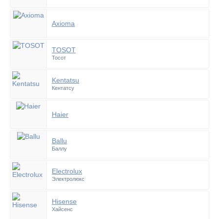
Axioma
TOSOT
Тосот
Kentatsu
Кентатсу
Haier
Ballu
Баллу
Electrolux
Электролюкс
Hisense
Хайсенс