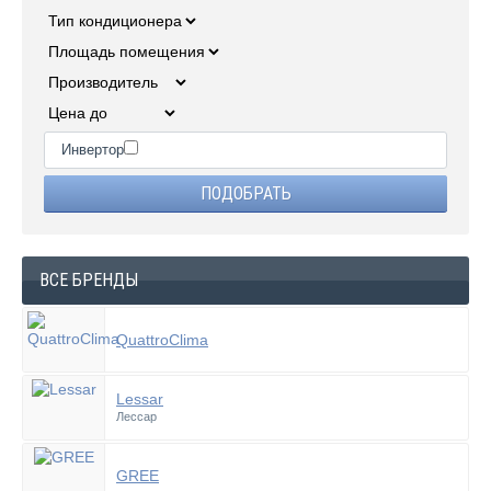
Инвертор
ВСЕ БРЕНДЫ
QuattroClima
Lessar
Лессар
GREE