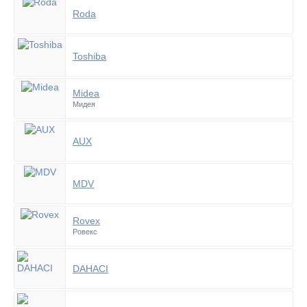
Roda
Toshiba
Midea
Мидея
AUX
MDV
Rovex
Ровекс
DAHACI