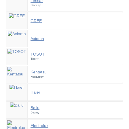
Lessar
Лессар
GREE
Axioma
TOSOT
Тосот
Kentatsu
Кентатсу
Haier
Ballu
Баллу
Electrolux