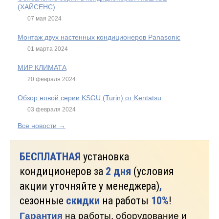
(ХАЙСЕНС)
07 мая 2024
Монтаж двух настенных кондиционеров Panasonic
01 марта 2024
МИР КЛИМАТА
20 февраля 2024
Обзор новой серии KSGU (Turin) от Kentatsu
03 февраля 2024
Все новости →
БЕСПЛАТНАЯ
установка
кондиционеров за
2 дня
(условия
акции уточняйте у менеджера)
,
сезонные
скидки
на работы
10%
!
Гарантия
на работы, оборудование и