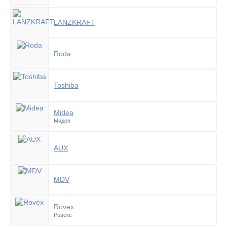
LANZKRAFT
Roda
Toshiba
Midea
Мидея
AUX
MDV
Rovex
Ровекс