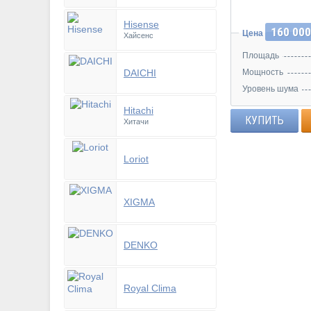
Hisense
160 000
Цена
Хайсенс
Площадь
DAICHI
Мощность
Уровень шума
Hitachi
КУПИТЬ
Хитачи
Loriot
XIGMA
DENKO
Royal Clima