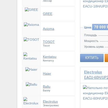
Лессар
GREE
70 000 
Цена
Axioma
Площадь
Мощность
TOSOT
Тосот
Уровень шума
Kentatsu
КУПИТЬ
Кентатсу
Electrolux
Haier
EACU-60H/UP
Ballu
Баллу
Electrolux
Электролюкс