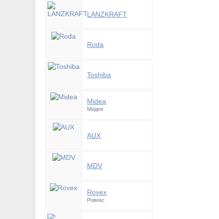
LANZKRAFT
Roda
Toshiba
Midea
Мидея
AUX
MDV
Rovex
Ровекс