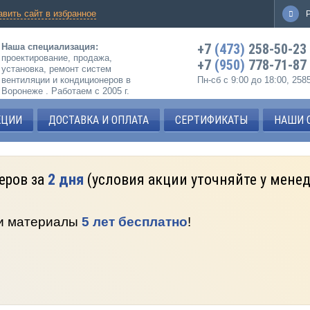
авить сайт в избранное
+7
(473)
258-50-23
Наша специализация:
проектирование, продажа,
+7
(950)
778-71-87
установка, ремонт систем
вентиляции и кондиционеров в
Пн-сб с 9:00 до 18:00, 25
Воронеже . Работаем с 2005 г.
КЦИИ
ДОСТАВКА И ОПЛАТА
СЕРТИФИКАТЫ
НАШИ 
еров за
2 дня
(условия акции уточняйте у мене
 и материалы
5 лет бесплатно
!