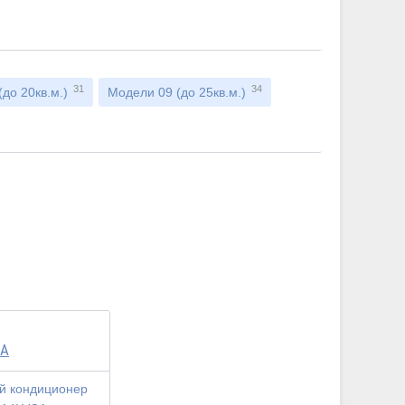
31
34
до 20кв.м.)
Модели 09 (до 25кв.м.)
CA