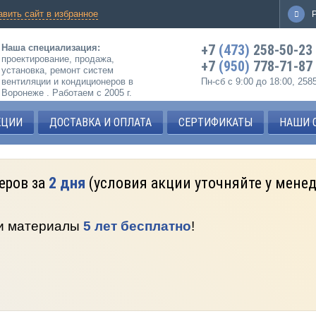
авить сайт в избранное
+7
(473)
258-50-23
Наша специализация:
проектирование, продажа,
+7
(950)
778-71-87
установка, ремонт систем
вентиляции и кондиционеров в
Пн-сб с 9:00 до 18:00, 25
Воронеже . Работаем с 2005 г.
КЦИИ
ДОСТАВКА И ОПЛАТА
СЕРТИФИКАТЫ
НАШИ 
еров за
2 дня
(условия акции уточняйте у мене
 и материалы
5 лет бесплатно
!