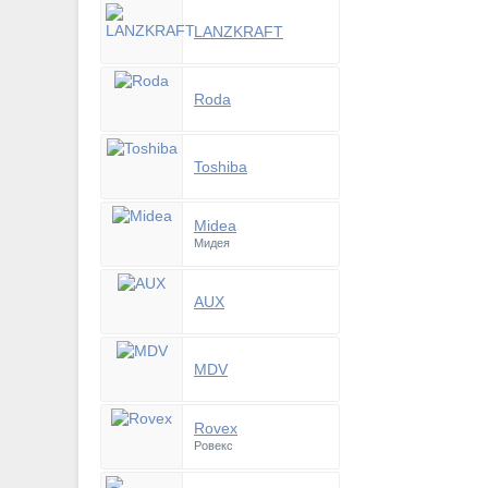
LANZKRAFT
Roda
Toshiba
Midea
Мидея
AUX
MDV
Rovex
Ровекс