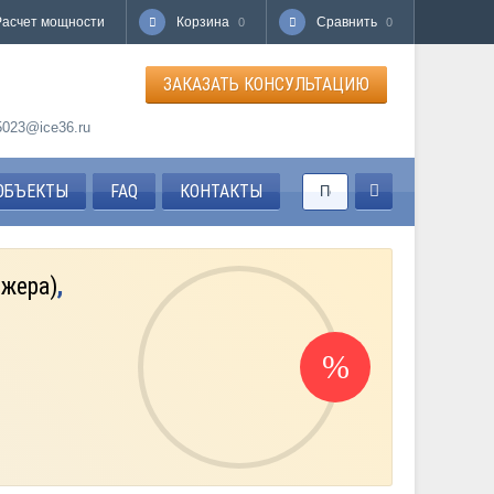
Расчет мощности
Корзина
Сравнить
0
0
ЗАКАЗАТЬ КОНСУЛЬТАЦИЮ
85023@ice36.ru
ОБЪЕКТЫ
FAQ
КОНТАКТЫ
джера)
,