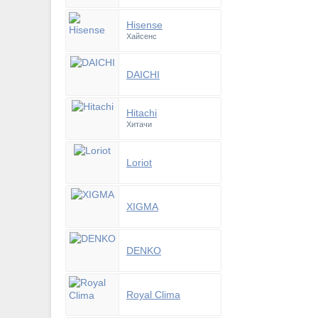
Hisense
Хайсенс
DAICHI
Hitachi
Хитачи
Loriot
XIGMA
DENKO
Royal Clima