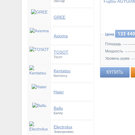
Лессар
Инвертор
GREE
133 440
Цена
Axioma
Площадь
Мощность
TOSOT
Тосот
Уровень шума
Kentatsu
КУПИТЬ
Кентатсу
Haier
Ballu
Баллу
Electrolux
Электролюкс