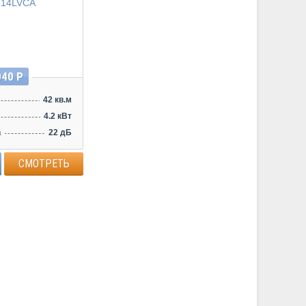
040 Р
42 кв.м
4.2 кВт
а
22 дБ
СМОТРЕТЬ