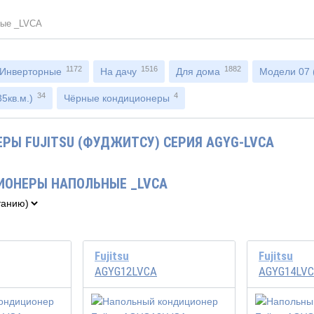
ные _LVCA
1172
1516
1882
Инверторные
На дачу
Для дома
Модели 07 (
34
4
5кв.м.)
Чёрные кондиционеры
РЫ FUJITSU (ФУДЖИТСУ) СЕРИЯ AGYG-LVCA
ИОНЕРЫ НАПОЛЬНЫЕ _LVCA
Fujitsu
Fujitsu
AGYG12LVCA
AGYG14LV