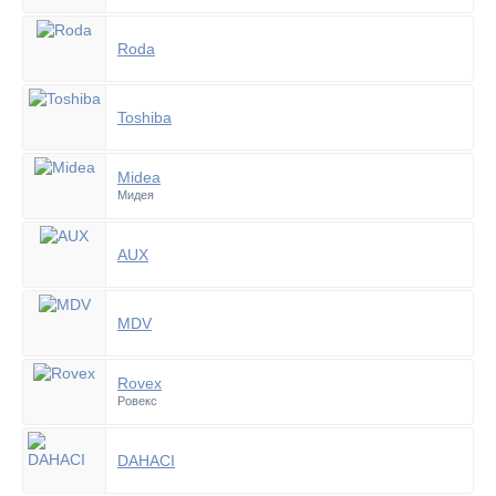
Roda
Toshiba
Midea
Мидея
AUX
MDV
Rovex
Ровекс
DAHACI