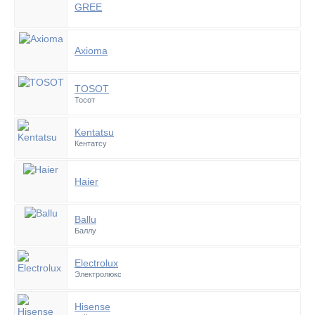
GREE
Axioma
TOSOT
Тосот
Kentatsu
Кентатсу
Haier
Ballu
Баллу
Electrolux
Электролюкс
Hisense