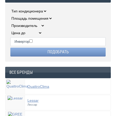
Инвертор
ВСЕ БРЕНДЫ
QuattroClima
Lessar
Лессар