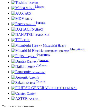
Toshiba
Мидея
Midea
AUX
MDV
Ровекс
Rovex
DAHACI
DAHATSU
TCL
Mitsubishi Heavy
Мицубиси
Mitsubishi Electric
Фуджитсу
Fujitsu
Дантекс
Dantex
Дайкин
Daikin
Panasonic
Aeronik
Саката
Sakata
FUJITSU GENERAL
Carrier
ASTER
Типы и назначение