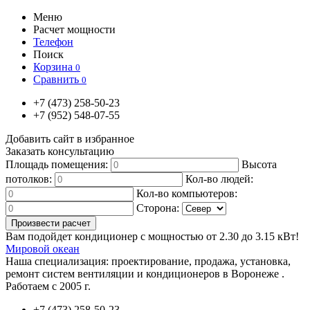
Меню
Расчет мощности
Телефон
Поиск
Корзина
0
Сравнить
0
+7
(473)
258-50-23
+7
(952)
548-07-55
Добавить сайт в избранное
Заказать консультацию
Площадь помещения:
Высота
потолков:
Кол-во людей:
Кол-во компьютеров:
Сторона:
Вам подойдет кондиционер с мощностью от
2.30
до
3.15
кВт!
Мировой океан
Наша специализация:
проектирование, продажа, установка,
ремонт систем вентиляции и кондиционеров в Воронеже .
Работаем с 2005 г.
+7
(473)
258-50-23