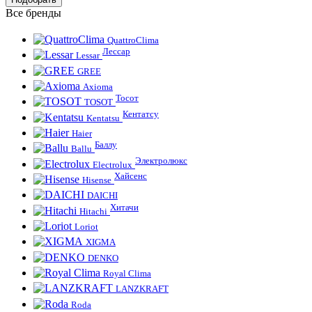
Все бренды
QuattroClima
Лессар
Lessar
GREE
Axioma
Тосот
TOSOT
Кентатсу
Kentatsu
Haier
Баллу
Ballu
Электролюкс
Electrolux
Хайсенс
Hisense
DAICHI
Хитачи
Hitachi
Loriot
XIGMA
DENKO
Royal Clima
LANZKRAFT
Roda