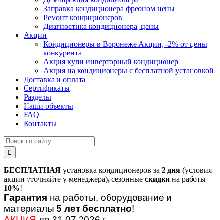
Заправка кондиционера фреоном цены
Ремонт кондиционеров
Диагностика кондиционера, цены
Акции
Кондиционеры в Воронеже Акции, -2% от цены
конкурента
Акция купи инверторный кондиционер
Акция на кондиционеры с бесплатной установкой
Доставка и оплата
Сертификаты
Разделы
Наши объекты
FAQ
Контакты
БЕСПЛАТНАЯ
установка кондиционеров за
2 дня
(условия
акции уточняйте у менеджера)
,
сезонные
скидки
на работы
10%
!
Гарантия
на работы, оборудование и
материалы
5 лет бесплатно
!
АКЦИЯ
до 31.07.2026 г.