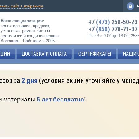
авить сайт в избранное
+7
(473)
258-50-23
Наша специализация:
проектирование, продажа,
+7
(950)
778-71-87
установка, ремонт систем
вентиляции и кондиционеров в
Пн-сб с 9:00 до 18:00, 25
Воронеже . Работаем с 2005 г.
КЦИИ
ДОСТАВКА И ОПЛАТА
СЕРТИФИКАТЫ
НАШИ 
еров за
2 дня
(условия акции уточняйте у мене
 и материалы
5 лет бесплатно
!