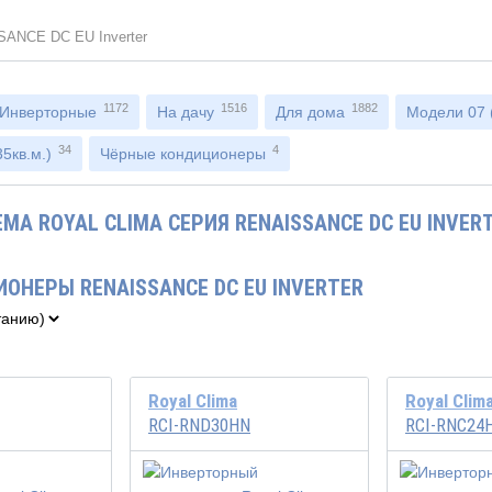
ANCE DC EU Inverter
1172
1516
1882
Инверторные
На дачу
Для дома
Модели 07 (
34
4
5кв.м.)
Чёрные кондиционеры
МА ROYAL CLIMA СЕРИЯ RENAISSANCE DC EU INVER
ОНЕРЫ RENAISSANCE DC EU INVERTER
Royal Clima
Royal Clim
RCI-RND30HN
RCI-RNC24