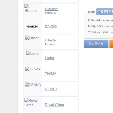
Hisense
48 290 
Цена
Хайсенс
Площадь
DAICHI
Мощность
Уровень шума
Hitachi
КУПИТЬ
Хитачи
Loriot
XIGMA
DENKO
Royal Clima