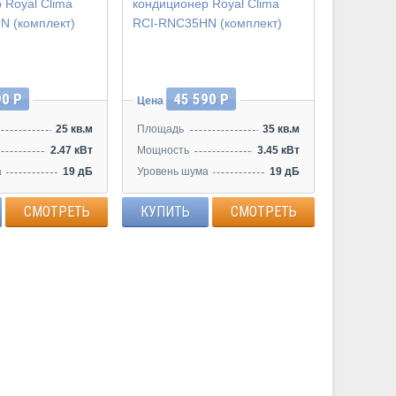
Инвертор
90 Р
45 590 Р
Цена
25 кв.м
Площадь
35 кв.м
2.47 кВт
Мощность
3.45 кВт
а
19 дБ
Уровень шума
19 дБ
СМОТРЕТЬ
КУПИТЬ
СМОТРЕТЬ