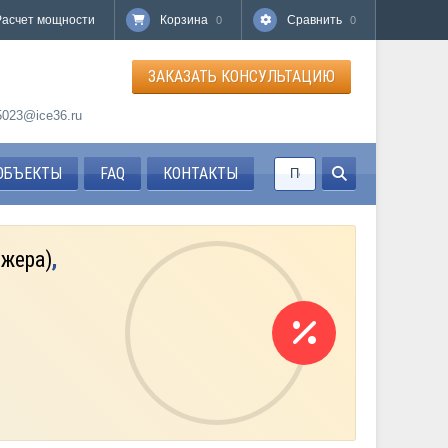
Расчет мощности
Корзина
Сравнить
0
0
ЗАКАЗАТЬ КОНСУЛЬТАЦИЮ
85023@ice36.ru
ОБЪЕКТЫ
FAQ
КОНТАКТЫ
джера)
,