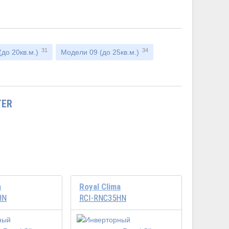
31
34
до 20кв.м.)
Модели 09 (до 25кв.м.)
TER
a
Royal Clima
HN
RCI-RNC35HN