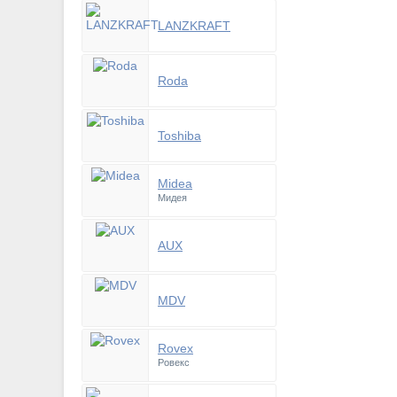
LANZKRAFT
Roda
Toshiba
Midea
Мидея
AUX
MDV
Rovex
Ровекс