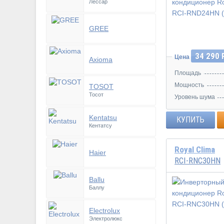
Лессар
Инвертор
GREE
34 290 
Цена
Axioma
Площадь
Мощность
TOSOT
Тосот
Уровень шума
Kentatsu
КУПИТЬ
Кентатсу
Royal Clima
Haier
RCI-RNC30HN
Ballu
Баллу
Инвертор
Electrolux
Электролюкс