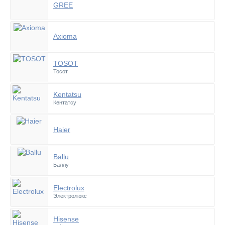
GREE
Axioma
TOSOT
Тосот
Kentatsu
Кентатсу
Haier
Ballu
Баллу
Electrolux
Электролюкс
Hisense