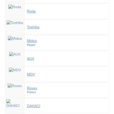
Roda
Toshiba
Midea
Мидея
AUX
MDV
Rovex
Ровекс
DAHACI