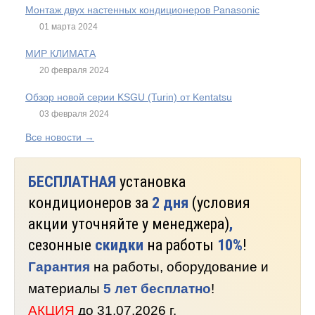
Монтаж двух настенных кондиционеров Panasonic
01 марта 2024
МИР КЛИМАТА
20 февраля 2024
Обзор новой серии KSGU (Turin) от Kentatsu
03 февраля 2024
Все новости →
БЕСПЛАТНАЯ
установка
кондиционеров за
2 дня
(условия
акции уточняйте у менеджера)
,
сезонные
скидки
на работы
10%
!
Гарантия
на работы, оборудование и
материалы
5 лет бесплатно
!
АКЦИЯ
до 31.07.2026 г.