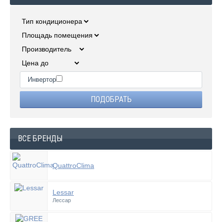
Инвертор
ВСЕ БРЕНДЫ
QuattroClima
Lessar
Лессар