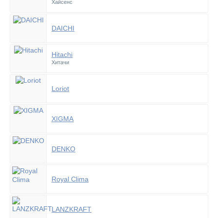
Хайсенс
DAICHI
Hitachi
Хитачи
Loriot
XIGMA
DENKO
Royal Clima
LANZKRAFT