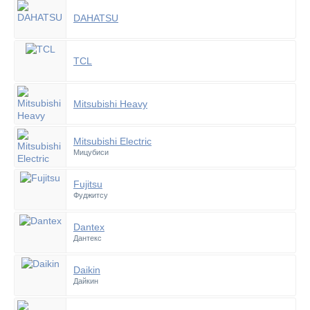
DAHATSU
TCL
Mitsubishi Heavy
Mitsubishi Electric
Мицубиси
Fujitsu
Фуджитсу
Dantex
Дантекс
Daikin
Дайкин