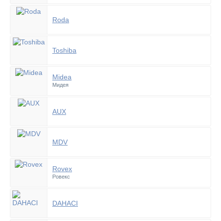
Roda
Toshiba
Midea
Мидея
AUX
MDV
Rovex
Ровекс
DAHACI