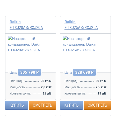
Daikin
Daikin
FTXJ20AS/RXJ20A
FTXJ25AS/RXJ25A
Инвертор
Инвертор
305 790 Р
328 690 Р
Цена
Цена
Площадь
20 кв.м
Площадь
25 кв.м
Мощность
2,0 кВт
Мощность
2,5 кВт
Уровень шума
19 дБ
Уровень шума
19 дБ
КУПИТЬ
СМОТРЕТЬ
КУПИТЬ
СМОТРЕТЬ