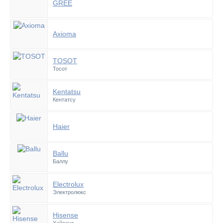
GREE
Axioma
TOSOT
Тосот
Kentatsu
Кентатсу
Haier
Ballu
Баллу
Electrolux
Электролюкс
Hisense