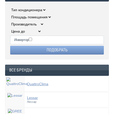
Инвертор
ВСЕ БРЕНДЫ
QuattroClima
Lessar
Лессар