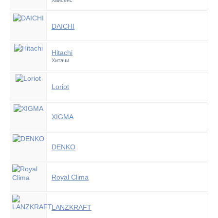
Хайсенс
DAICHI
Hitachi
Хитачи
Loriot
XIGMA
DENKO
Royal Clima
LANZKRAFT