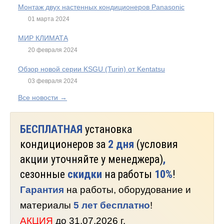
Монтаж двух настенных кондиционеров Panasonic
01 марта 2024
МИР КЛИМАТА
20 февраля 2024
Обзор новой серии KSGU (Turin) от Kentatsu
03 февраля 2024
Все новости →
БЕСПЛАТНАЯ
установка
кондиционеров за
2 дня
(условия
акции уточняйте у менеджера)
,
сезонные
скидки
на работы
10%
!
Гарантия
на работы, оборудование и
материалы
5 лет бесплатно
!
АКЦИЯ
до 31.07.2026 г.