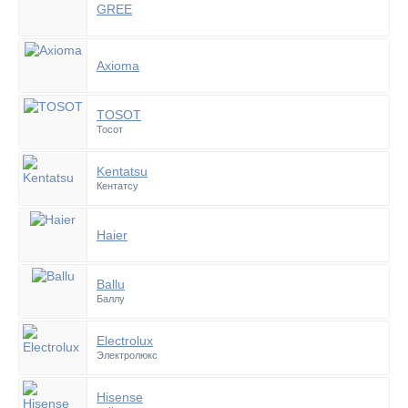
GREE
Axioma
TOSOT
Тосот
Kentatsu
Кентатсу
Haier
Ballu
Баллу
Electrolux
Электролюкс
Hisense