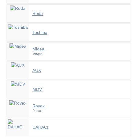
Roda
Toshiba
Midea
Мидея
AUX
MDV
Rovex
Ровекс
DAHACI