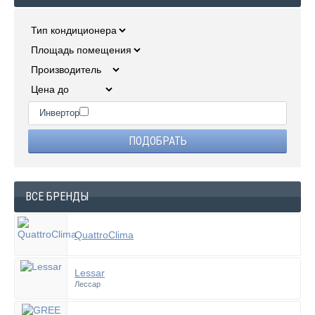
Инвертор
ВСЕ БРЕНДЫ
QuattroClima
Lessar
Лессар