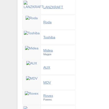
LANZKRAFT
Roda
Toshiba
Midea
Мидея
AUX
MDV
Rovex
Ровекс