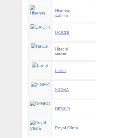
Hisense
Хайсенс
DAICHI
Hitachi
Хитачи
Loriot
XIGMA
DENKO
Royal Clima