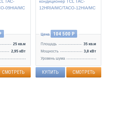
Инвертор
Р
104 500 Р
Цена
25 кв.м
Площадь
35 кв.м
2,95 кВт
Мощность
3,8 кВт
Уровень шума
/39/36/28/22 дБ
43/40/37/30/23 дБ
СМОТРЕТЬ
КУПИТЬ
СМОТРЕТЬ