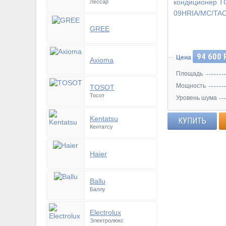
Лессар
Инвертор
GREE
94 600 
Цена
Axioma
Площадь
Мощность
TOSOT
Тосот
Уровень шума
42
Kentatsu
КУПИТЬ
Кентатсу
Haier
Ballu
Баллу
Electrolux
Электролюкс