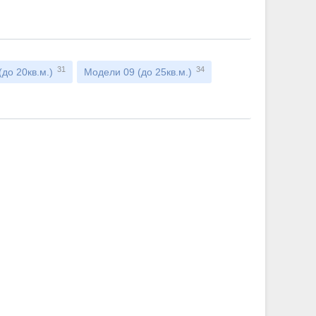
31
34
до 20кв.м.)
Модели 09 (до 25кв.м.)