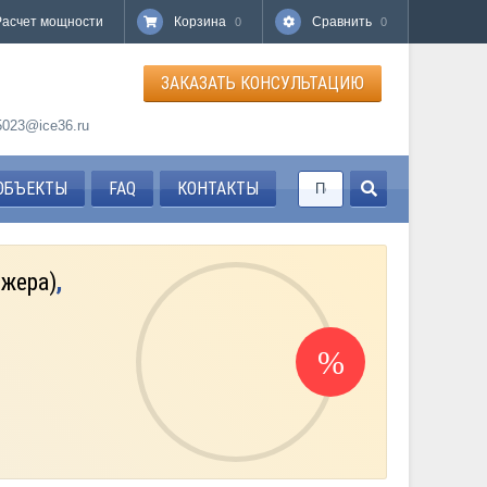
Расчет мощности
Корзина
Сравнить
0
0
ЗАКАЗАТЬ КОНСУЛЬТАЦИЮ
85023@ice36.ru
ОБЪЕКТЫ
FAQ
КОНТАКТЫ
джера)
,