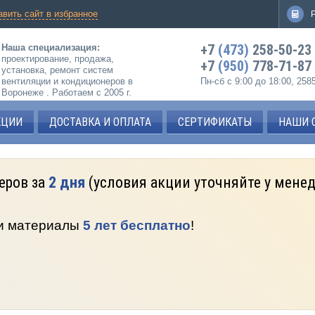
авить сайт в избранное
+7
(473)
258-50-23
Наша специализация:
проектирование, продажа,
+7
(950)
778-71-87
установка, ремонт систем
вентиляции и кондиционеров в
Пн-сб с 9:00 до 18:00, 25
Воронеже . Работаем с 2005 г.
КЦИИ
ДОСТАВКА И ОПЛАТА
СЕРТИФИКАТЫ
НАШИ 
еров за
2 дня
(условия акции уточняйте у мене
 и материалы
5 лет бесплатно
!