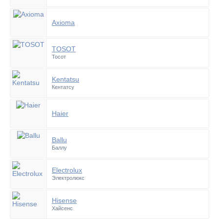
Axioma
TOSOT
Тосот
Kentatsu
Кентатсу
Haier
Ballu
Баллу
Electrolux
Электролюкс
Hisense
Хайсенс