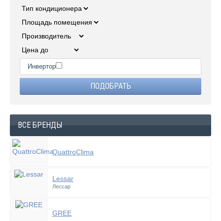
Инвертор
ВСЕ БРЕНДЫ
QuattroClima
Lessar
Лессар
GREE