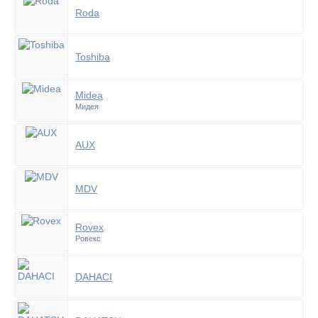
Roda
Toshiba
Midea
Мидея
AUX
MDV
Rovex
Ровекс
DAHACI