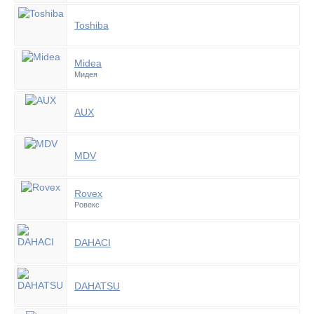
Toshiba
Midea
Мидея
AUX
MDV
Rovex
Ровекс
DAHACI
DAHATSU