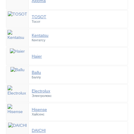
Axioma
TOSOT
Тосот
Kentatsu
Кентатсу
Haier
Ballu
Баллу
Electrolux
Электролюкс
Hisense
Хайсенс
DAICHI