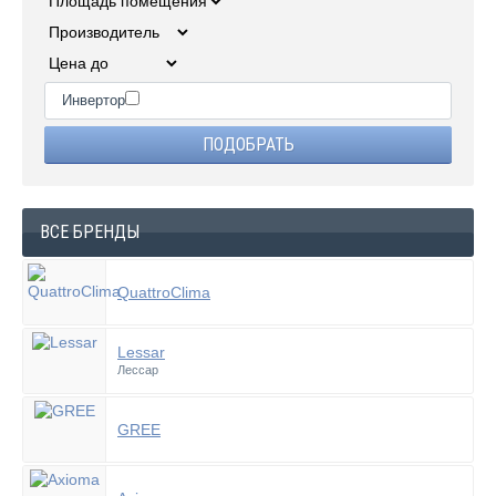
Инвертор
ВСЕ БРЕНДЫ
QuattroClima
Lessar
Лессар
GREE