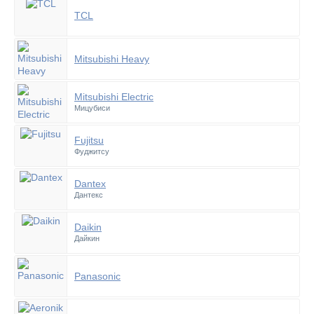
TCL
Mitsubishi Heavy
Mitsubishi Electric
Мицубиси
Fujitsu
Фуджитсу
Dantex
Дантекс
Daikin
Дайкин
Panasonic