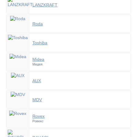
LANZKRAFT
Roda
Toshiba
Midea
Мидея
AUX
MDV
Rovex
Ровекс