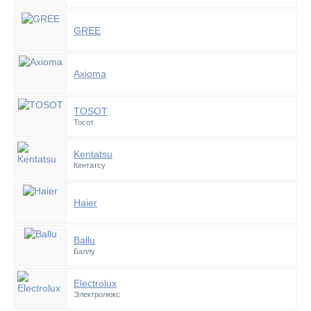
GREE
Axioma
TOSOT
Тосот
Kentatsu
Кентатсу
Haier
Ballu
Баллу
Electrolux
Электролюкс