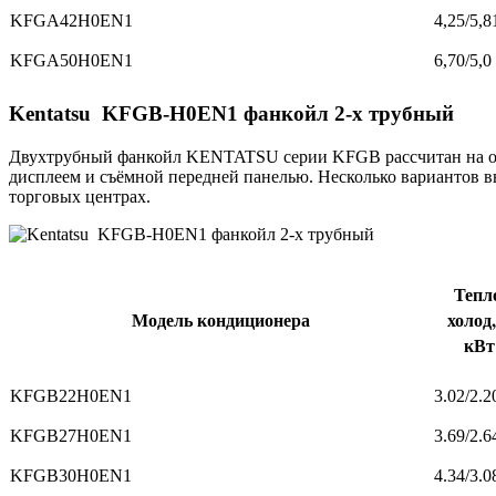
KFGA42H0EN1
4,25/5,8
KFGA50H0EN1
6,70/5,0
Kentatsu KFGB-H0EN1 фанкойл 2-х трубный
Двухтрубный фанкойл KENTATSU серии KFGB рассчитан на обра
дисплеем и съёмной передней панелью. Несколько вариантов в
торговых центрах.
Тепл
Модель кондиционера
холо
кВт
KFGB22H0EN1
3.02/2.2
KFGB27H0EN1
3.69/2.6
KFGB30H0EN1
4.34/3.0