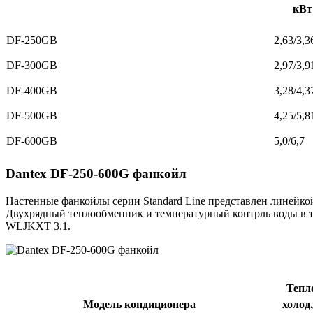
кВт
DF-250GB
2,63/3,3
DF-300GB
2,97/3,9
DF-400GB
3,28/4,3
DF-500GB
4,25/5,8
DF-600GB
5,0/6,7
Dantex DF-250-600G фанкойл
Настенные фанкойлы серии Standard Line представлен линейко
Двухрядный теплообменник и температурный контрль воды в т
WLJKXT 3.1.
Тепл
Модель кондиционера
холо