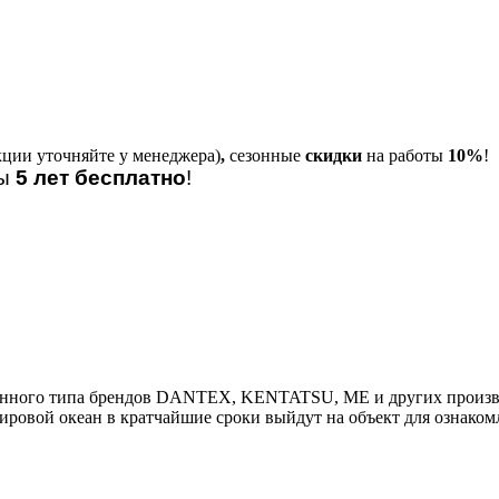
кции уточняйте у менеджера)
,
сезонные
скидки
на работы
10%
!
лы
5 лет бесплатно
!
тенного типа брендов DANTEX, KENTATSU, ME и других произв
овой океан в кратчайшие сроки выйдут на объект для ознакомл