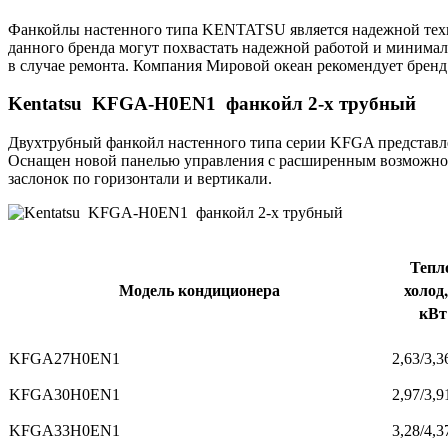
Фанкойлы настенного типа KENTATSU является надежной техн
данного бренда могут похвастать надежной работой и минимал
в случае ремонта. Компания Мировой океан рекомендует бренд
Kentatsu KFGA-H0EN1 фанкойл 2-х трубный
Двухтрубный фанкойл настенного типа серии KFGA представлен
Оснащен новой панелью управления с расширенным возможностя
заслонок по горизонтали и вертикали.
Тепл
Модель кондиционера
холо
кВт
KFGA27H0EN1
2,63/3,3
KFGA30H0EN1
2,97/3,9
KFGA33H0EN1
3,28/4,3