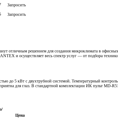
Запросить
7
Запросить
5
нут отличным решением для создания микроклимата в офисных
ANTEX и осуществляет весь спектр услуг — от подбора техник
остью до 5 кВт с двухтрубной системой. Температурный контро
 приятна для глаз. В стандартной комплектации ИК пульт MD-R5
о/
д,
Цена