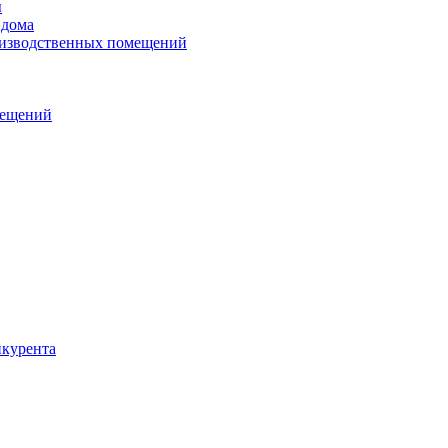
ы
 дома
оизводственных помещений
мещений
нкурента