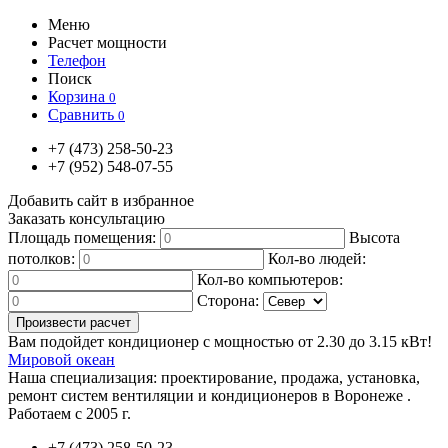
Меню
Расчет мощности
Телефон
Поиск
Корзина
0
Сравнить
0
+7
(473)
258-50-23
+7
(952)
548-07-55
Добавить сайт в избранное
Заказать консультацию
Площадь помещения:
Высота
потолков:
Кол-во людей:
Кол-во компьютеров:
Сторона:
Вам подойдет кондиционер с мощностью от
2.30
до
3.15
кВт!
Мировой океан
Наша специализация:
проектирование, продажа, установка,
ремонт систем вентиляции и кондиционеров в Воронеже .
Работаем с 2005 г.
+7
(473)
258-50-23