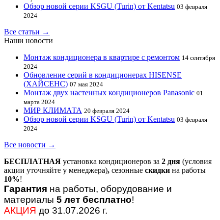
Обзор новой серии KSGU (Turin) от Kentatsu
03 февраля
2024
Все статьи →
Наши новости
Монтаж кондиционера в квартире с ремонтом
14 сентября
2024
Обновление серий в кондиционерах HISENSE
(ХАЙСЕНС)
07 мая 2024
Монтаж двух настенных кондиционеров Panasonic
01
марта 2024
МИР КЛИМАТА
20 февраля 2024
Обзор новой серии KSGU (Turin) от Kentatsu
03 февраля
2024
Все новости →
БЕСПЛАТНАЯ
установка кондиционеров за
2 дня
(условия
акции уточняйте у менеджера)
,
сезонные
скидки
на работы
10%
!
Гарантия
на работы, оборудование и
материалы
5 лет бесплатно
!
АКЦИЯ
до 31.07.2026 г.