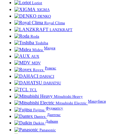
Loriot
XIGMA
DENKO
Royal Clima
LANZKRAFT
Roda
Toshiba
Мидея
Midea
AUX
MDV
Ровекс
Rovex
DAHACI
DAHATSU
TCL
Mitsubishi Heavy
Мицубиси
Mitsubishi Electric
Фуджитсу
Fujitsu
Дантекс
Dantex
Дайкин
Daikin
Panasonic