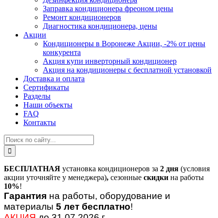
Заправка кондиционера фреоном цены
Ремонт кондиционеров
Диагностика кондиционера, цены
Акции
Кондиционеры в Воронеже Акции, -2% от цены
конкурента
Акция купи инверторный кондиционер
Акция на кондиционеры с бесплатной установкой
Доставка и оплата
Сертификаты
Разделы
Наши объекты
FAQ
Контакты
БЕСПЛАТНАЯ
установка кондиционеров за
2 дня
(условия
акции уточняйте у менеджера)
,
сезонные
скидки
на работы
10%
!
Гарантия
на работы, оборудование и
материалы
5 лет бесплатно
!
АКЦИЯ
до 31.07.2026 г.