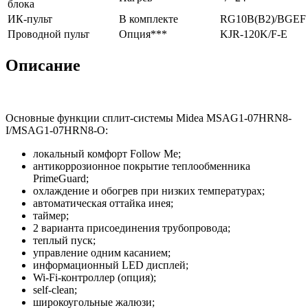
блока
ИК-пульт
В комплекте
RG10B(B2)/BGEF
Проводной пульт
Опция***
KJR-120K/F-E
Описание
Основные функции сплит-системы Midea MSAG1-07HRN8-
I/MSAG1-07HRN8-O:
локальный комфорт Follow Me;
антикоррозионное покрытие теплообменника
PrimeGuard;
охлаждение и обогрев при низких температурах;
автоматическая оттайка инея;
таймер;
2 варианта присоединения трубопровода;
теплый пуск;
управление одним касанием;
информационный LED дисплей;
Wi-Fi-контроллер (опция);
self-clean;
широкоугольные жалюзи;