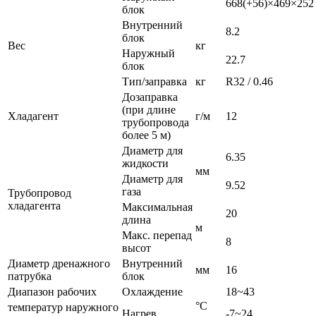
668(+56)×469×252
блок
Внутренний
8.2
блок
Вес
кг
Наружный
22.7
блок
Тип/заправка
кг
R32 / 0.46
Дозаправка
(при длине
Хладагент
г/м
12
трубопровода
более
5
м)
Диаметр для
6.35
жидкости
мм
Диаметр для
9.52
газа
Трубопровод
хладагента
Максимальная
20
длина
м
Макс. перепад
8
высот
Диаметр дренажного
Внутренний
мм
16
патрубка
блок
Диапазон рабочих
Охлаждение
18~43
°С
температур наружного
Нагрев
-7~24