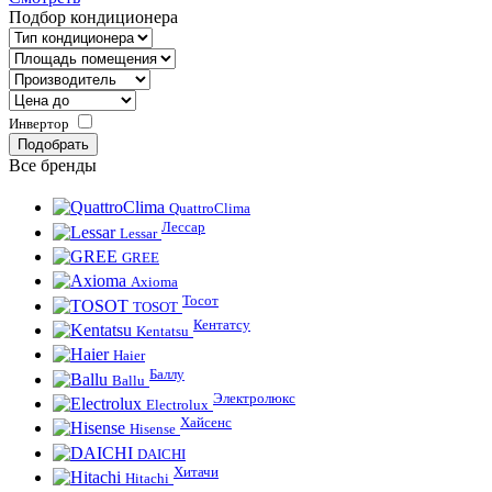
Подбор кондиционера
Инвертор
Все бренды
QuattroClima
Лессар
Lessar
GREE
Axioma
Тосот
TOSOT
Кентатсу
Kentatsu
Haier
Баллу
Ballu
Электролюкс
Electrolux
Хайсенс
Hisense
DAICHI
Хитачи
Hitachi