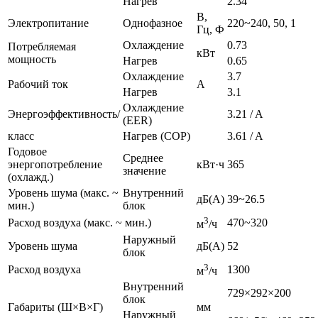
Нагрев
2.34
В,
Электропитание
Однофазное
220~240, 50, 1
Гц, Ф
Охлаждение
0.73
Потребляемая
кВт
мощность
Нагрев
0.65
Охлаждение
3.7
Рабочий ток
A
Нагрев
3.1
Охлаждение
Энергоэффективность/
3.21 / A
(EER)
класс
Нагрев (СОР)
3.61 / A
Годовое
Среднее
энергопотребление
кВт·ч
365
значение
(охлажд.)
Уровень шума (макс.
~
Внутренний
дБ(А)
39~26.5
мин.)
блок
3
Расход воздуха (макс.
~
мин.)
470~320
м
/ч
Наружный
Уровень шума
дБ(А)
52
блок
3
Расход воздуха
1300
м
/ч
Внутренний
729×292×200
блок
Габариты
(Ш×В×Г)
мм
Наружный