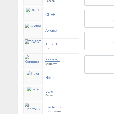
Лессар
GREE
Axioma
TOSOT
Тосот
Kentatsu
Кентатсу
Haier
Ballu
Баллу
Electrolux
Электролюкс