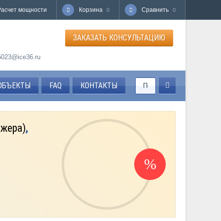
Расчет мощности
Корзина
Сравнить
0
0
ЗАКАЗАТЬ КОНСУЛЬТАЦИЮ
85023@ice36.ru
ОБЪЕКТЫ
FAQ
КОНТАКТЫ
джера)
,