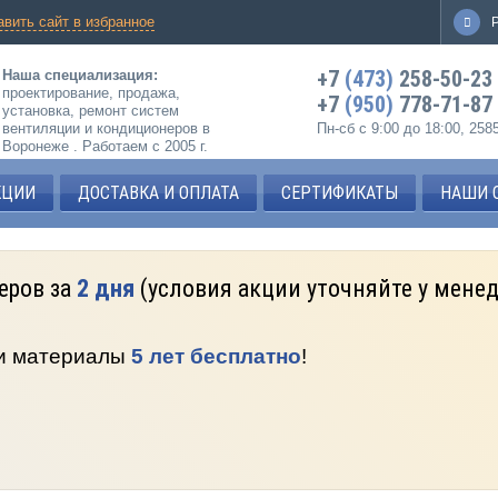
авить сайт в избранное
+7
(473)
258-50-23
Наша специализация:
проектирование, продажа,
+7
(950)
778-71-87
установка, ремонт систем
вентиляции и кондиционеров в
Пн-сб с 9:00 до 18:00, 25
Воронеже . Работаем с 2005 г.
КЦИИ
ДОСТАВКА И ОПЛАТА
СЕРТИФИКАТЫ
НАШИ 
еров за
2 дня
(условия акции уточняйте у мене
 и материалы
5 лет бесплатно
!