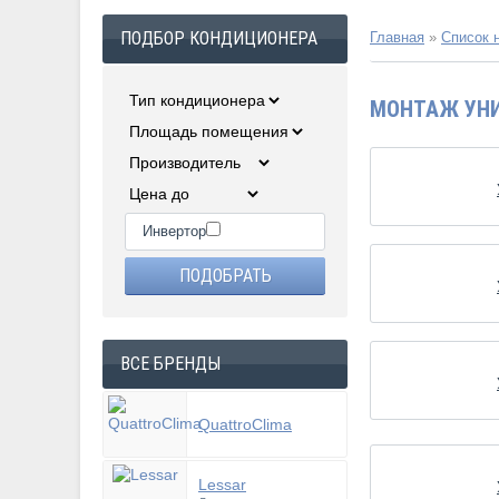
ПОДБОР КОНДИЦИОНЕРА
Главная
»
Список 
МОНТАЖ УНИ
Инвертор
ВСЕ БРЕНДЫ
QuattroClima
Lessar