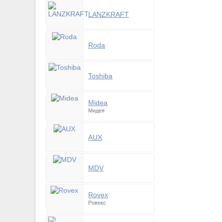
LANZKRAFT
Roda
Toshiba
Midea
Мидея
AUX
MDV
Rovex
Ровекс