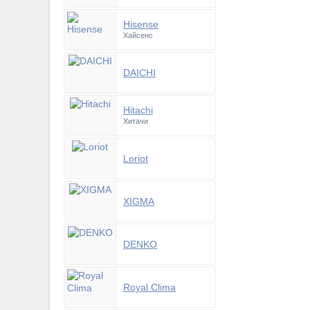
Hisense
Хайсенс
DAICHI
Hitachi
Хитачи
Loriot
XIGMA
DENKO
Royal Clima